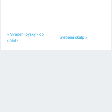
« Svědění pysky - co
Svrbená skalp »
dělat?