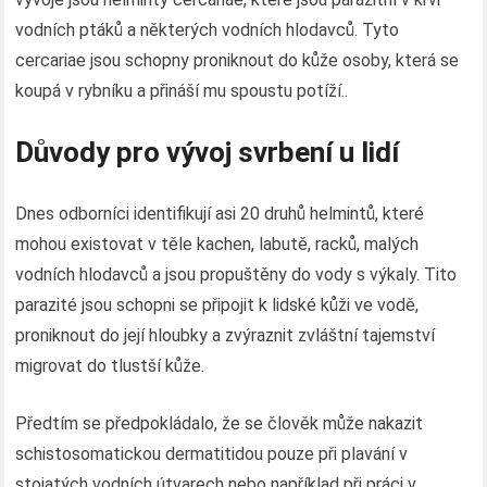
vodních ptáků a některých vodních hlodavců. Tyto
cercariae jsou schopny proniknout do kůže osoby, která se
koupá v rybníku a přináší mu spoustu potíží..
Důvody pro vývoj svrbení u lidí
Dnes odborníci identifikují asi 20 druhů helmintů, které
mohou existovat v těle kachen, labutě, racků, malých
vodních hlodavců a jsou propuštěny do vody s výkaly. Tito
parazité jsou schopni se připojit k lidské kůži ve vodě,
proniknout do její hloubky a zvýraznit zvláštní tajemství
migrovat do tlustší kůže.
Předtím se předpokládalo, že se člověk může nakazit
schistosomatickou dermatitidou pouze při plavání v
stojatých vodních útvarech nebo například při práci v