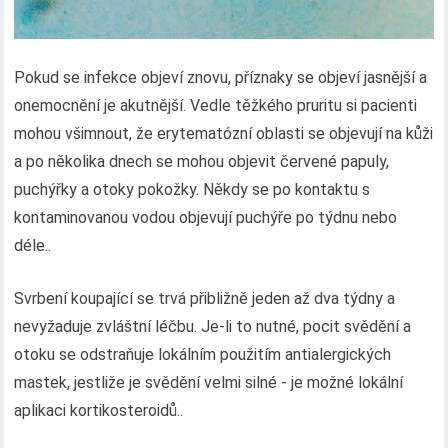
Pokud se infekce objeví znovu, příznaky se objeví jasnější a
onemocnění je akutnější. Vedle těžkého pruritu si pacienti
mohou všimnout, že erytematózní oblasti se objevují na kůži
a po několika dnech se mohou objevit červené papuly,
puchýřky a otoky pokožky. Někdy se po kontaktu s
kontaminovanou vodou objevují puchýře po týdnu nebo
déle..
Svrbení koupající se trvá přibližně jeden až dva týdny a
nevyžaduje zvláštní léčbu. Je-li to nutné, pocit svědění a
otoku se odstraňuje lokálním použitím antialergických
mastek, jestliže je svědění velmi silné - je možné lokální
aplikaci kortikosteroidů..