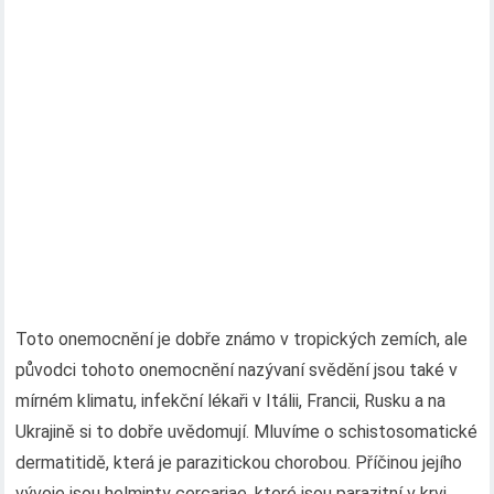
Toto onemocnění je dobře známo v tropických zemích, ale
původci tohoto onemocnění nazývaní svědění jsou také v
mírném klimatu, infekční lékaři v Itálii, Francii, Rusku a na
Ukrajině si to dobře uvědomují. Mluvíme o schistosomatické
dermatitidě, která je parazitickou chorobou. Příčinou jejího
vývoje jsou helminty cercariae, které jsou parazitní v krvi