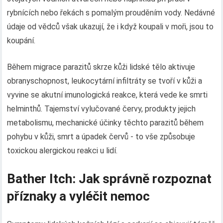
rybnících nebo řekách s pomalým prouděním vody. Nedávné
údaje od vědců však ukazují, že i když koupali v moři, jsou to
koupání.
Během migrace parazitů skrze kůži lidské tělo aktivuje
obranyschopnost, leukocytární infiltráty se tvoří v kůži a
vyvine se akutní imunologická reakce, která vede ke smrti
helminthů. Tajemství vylučované červy, produkty jejich
metabolismu, mechanické účinky těchto parazitů během
pohybu v kůži, smrt a úpadek červů - to vše způsobuje
toxickou alergickou reakci u lidí.
Bather Itch: Jak správně rozpoznat
příznaky a vyléčit nemoc