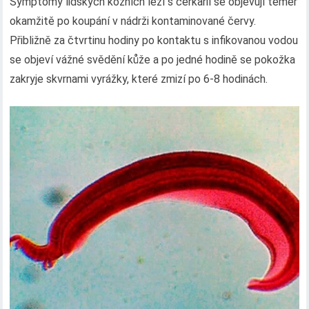
Symptomy lidských kožních lézí s cerkarií se objevují téměř
okamžitě po koupání v nádrži kontaminované červy.
Přibližně za čtvrtinu hodiny po kontaktu s infikovanou vodou
se objeví vážné svědění kůže a po jedné hodině se pokožka
zakryje skvrnami vyrážky, které zmizí po 6-8 hodinách.