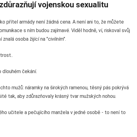
 zdůrazňují vojenskou sexualitu
ako přítel armády není žádná cena. A není ani to, že můžete
omunikace s ním budou zajímavé. Viděl hodně, ví, riskoval svůj
znalá osoba žijící na "civilním".
trost..
o dlouhém čekání.
 těchto mužů: náramky na širokých ramenou, těsný pás pokrývá
šité tak, aby zdůrazňovaly krásný tvar mužských nohou.
o učitele a pečujícího manžela v jedné osobě - ​​to není to