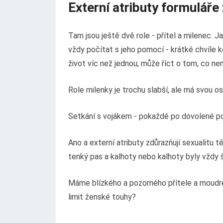
Externí atributy formuláře
Tam jsou ještě dvě role - přítel a milenec. J
vždy počítat s jeho pomocí - krátké chvíle k
život víc než jednou, může říct o tom, co není 
Role milenky je trochu slabší, ale má svou os
Setkání s vojákem - pokaždé po dovolené p
Ano a externí atributy zdůrazňují sexualitu
tenký pas a kalhoty nebo kalhoty byly vždy 
Máme blízkého a pozorného přítele a moudréh
limit ženské touhy?