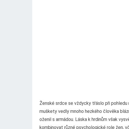
Ženské srdce se vždycky třáslo při pohledu 
muškety vedly mnoho hezkého člověka blázn
oženil s armádou. Láska k hrdinům však vysvět
kombinovat různé psychologické role žen, vč