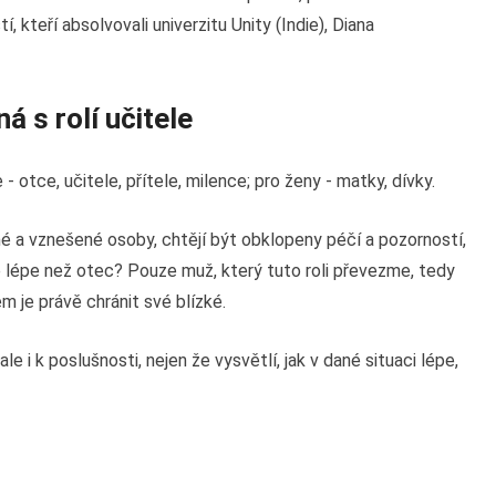
, kteří absolvovali univerzitu Unity (Indie), Diana
á s rolí učitele
- otce, učitele, přítele, milence; pro ženy - matky, dívky.
mné a vznešené osoby, chtějí být obklopeny péčí a pozorností,
 lépe než otec? Pouze muž, který tuto roli převezme, tedy
 je právě chránit své blízké.
e i k poslušnosti, nejen že vysvětlí, jak v dané situaci lépe,