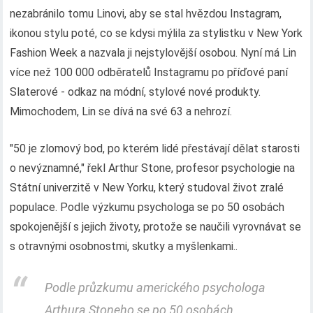
nezabránilo tomu Linovi, aby se stal hvězdou Instagram,
ikonou stylu poté, co se kdysi mýlila za stylistku v New York
Fashion Week a nazvala ji nejstylovější osobou. Nyní má Lin
více než 100 000 odběratelů Instagramu po příďové paní
Slaterové - odkaz na módní, stylové nové produkty.
Mimochodem, Lin se dívá na své 63 a nehrozí.
"50 je zlomový bod, po kterém lidé přestávají dělat starosti
o nevýznamné," řekl Arthur Stone, profesor psychologie na
Státní univerzitě v New Yorku, který studoval život zralé
populace. Podle výzkumu psychologa se po 50 osobách
spokojenější s jejich životy, protože se naučili vyrovnávat se
s otravnými osobnostmi, skutky a myšlenkami..
Podle průzkumu amerického psychologa
Arthura Stoneho se po 50 osobách