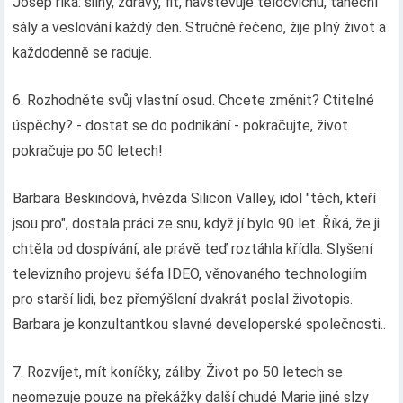
Josep říká: silný, zdravý, fit, navštěvuje tělocvičnu, taneční
sály a veslování každý den. Stručně řečeno, žije plný život a
každodenně se raduje.
6. Rozhodněte svůj vlastní osud. Chcete změnit? Ctitelné
úspěchy? - dostat se do podnikání - pokračujte, život
pokračuje po 50 letech!
Barbara Beskindová, hvězda Silicon Valley, idol "těch, kteří
jsou pro", dostala práci ze snu, když jí bylo 90 let. Říká, že ji
chtěla od dospívání, ale právě teď roztáhla křídla. Slyšení
televizního projevu šéfa IDEO, věnovaného technologiím
pro starší lidi, bez přemýšlení dvakrát poslal životopis.
Barbara je konzultantkou slavné developerské společnosti..
7. Rozvíjet, mít koníčky, záliby. Život po 50 letech se
neomezuje pouze na překážky další chudé Marie jiné slzy