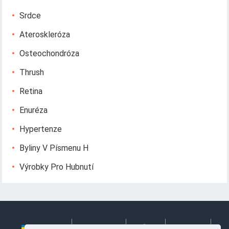
Srdce
Ateroskleróza
Osteochondróza
Thrush
Retina
Enuréza
Hypertenze
Byliny V Písmenu H
Výrobky Pro Hubnutí
Українська
Български
Česky
Hrvatski