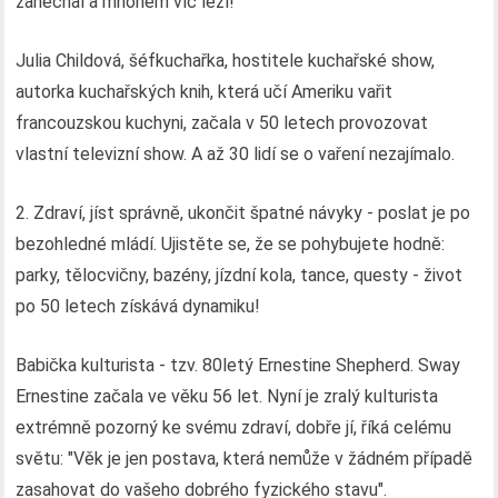
zanechal a mnohem víc leží!
Julia Childová, šéfkuchařka, hostitele kuchařské show,
autorka kuchařských knih, která učí Ameriku vařit
francouzskou kuchyni, začala v 50 letech provozovat
vlastní televizní show. A až 30 lidí se o vaření nezajímalo.
2. Zdraví, jíst správně, ukončit špatné návyky - poslat je po
bezohledné mládí. Ujistěte se, že se pohybujete hodně:
parky, tělocvičny, bazény, jízdní kola, tance, questy - život
po 50 letech získává dynamiku!
Babička kulturista - tzv. 80letý Ernestine Shepherd. Sway
Ernestine začala ve věku 56 let. Nyní je zralý kulturista
extrémně pozorný ke svému zdraví, dobře jí, říká celému
světu: "Věk je jen postava, která nemůže v žádném případě
zasahovat do vašeho dobrého fyzického stavu".