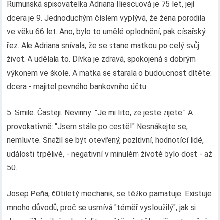
Rumunská spisovatelka Adriana Iliescuová je 75 let, její
dcera je 9. Jednoduchým číslem vyplývá, že žena porodila
ve věku 66 let. Ano, bylo to umělé oplodnění, pak císařský
řez. Ale Adriana snívala, že se stane matkou po celý svůj
život. A udělala to. Dívka je zdravá, spokojená s dobrým
výkonem ve škole. A matka se starala o budoucnost dítěte:
dcera - majitel pevného bankovního účtu.
5. Smile. Častěji. Nevinný: "Je mi líto, že ještě žijete." A
provokativně: "Jsem stále po cestě!" Nesnákejte se,
nemluvte. Snažil se být otevřený, pozitivní, hodnotící lidé,
události trpělivě, - negativní v minulém životě bylo dost - až
50.
Josep Peña, 60tiletý mechanik, se těžko pamatuje. Existuje
mnoho důvodů, proč se usmívá "téměř vysloužilý", jak si