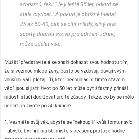
aforismů, řekl: "Je jí ještě 35 let, odkud se
stala čtyřicet." A pokud je obtížné hledat
35 až 50-60, pak se cítit mladý, silný, hrát
sporty, dobrou výživu pro udržení zdraví,
může udělat vše.
Mužští představitelé se snaží dokázat svou hodnotu tím,
že si vezmou mladé ženy, často se vzdávají, dávají svým
vnukům, vaří, pletají. Ti, kteří nesouhlasí s tímto stavem
věcí, jsou si jistí: život po 50 let může být šťastný, přináší
radost, stačí dodržovat určité zásady. Takže, co by se mělo
udělat po životě po 50 klíčích?
1. Vezměte svůj věk, abyste se "nekoupili" kvůli tomu, navíc
- abyste byli hrdí na 50. místě s ocasem, protože hodně