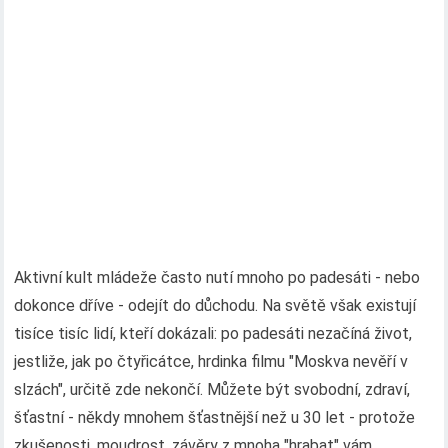
Aktivní kult mládeže často nutí mnoho po padesáti - nebo
dokonce dříve - odejít do důchodu. Na světě však existují
tisíce tisíc lidí, kteří dokázali: po padesáti nezačíná život,
jestliže, jak po čtyřicátce, hrdinka filmu "Moskva nevěří v
slzách", určitě zde nekončí. Můžete být svobodní, zdraví,
šťastní - někdy mnohem šťastnější než u 30 let - protože
zkušenosti, moudrost, závěry z mnoha "hrabat" vám