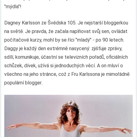
"mýdla"!
Dagney Karlsson ze Švédska 105. Je nejstarší bloggerkou
na světě. Je pravda, že začala naplňovat svůj sen, ovládat
počítačové kurzy, mohl by se říci "mladý" - po 90 letech.
Daggy je každý den extrémně nasycený: zjišťuje zprávy,
sdílí, komunikuje, účastní se televizních pořadů, oficiálních
schůzek, dívek, užívá si jednoduchých věcí. A on mluví o
všechno na jeho stránce, což z Fru Karlssona je mimořádně
populární blogger..