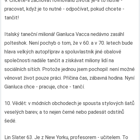
9. Chcete-li zachovat rovnováhu života: je-li to nutné -
pracovat, když je to nutné - odpočívat, pokud chcete -
tančit!
Italský taneční milionář Gianluca Vacca nedávno zasáhl
polteshok. Není pochyb o tom, že v 60. a v 70. letech bude
hlava velkých autopříprav a spoluvlastník jiné obalové
společnosti nadále tančit a získávat miliony lidí na
sociálních sítích. Protože jednou jsem pochopil: není možné
věnovat život pouze práci. Příčina čas, zábavná hodina. Nyní
Gianluca chce - pracuje, chce - tančí.
10. Vědět: v módních obchodech je spousta stylových šatů
veselých barev, a to nejen černé nebo padesát odstínů
šedé.
Lin Slater 63. Je z New Yorku, profesorem - učitelem. To