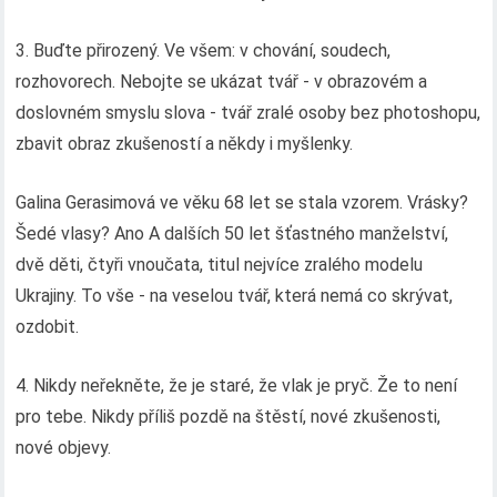
3. Buďte přirozený. Ve všem: v chování, soudech,
rozhovorech. Nebojte se ukázat tvář - v obrazovém a
doslovném smyslu slova - tvář zralé osoby bez photoshopu,
zbavit obraz zkušeností a někdy i myšlenky.
Galina Gerasimová ve věku 68 let se stala vzorem. Vrásky?
Šedé vlasy? Ano A dalších 50 let šťastného manželství,
dvě děti, čtyři vnoučata, titul nejvíce zralého modelu
Ukrajiny. To vše - na veselou tvář, která nemá co skrývat,
ozdobit.
4. Nikdy neřekněte, že je staré, že vlak je pryč. Že to není
pro tebe. Nikdy příliš pozdě na štěstí, nové zkušenosti,
nové objevy.