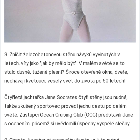
8. Zničit železobetonovou stěnu návyků vyvinutých v
letech, víry jako "jak by mělo být". V malém světě se to
stalo dusné, tažené plesní? Široce otevřené okna, dveře,
nechávají kvetoucí, veselý svět do života po 50 letech!
Čtyřletá jachtařka Jane Socrates čtyři stěny jsou nudné,
takže zkušený sportovec provedl jednu cestu po celém
světě. Zástupci Ocean Cruising Club (OCC) představili Jane
s oceněním, přičemž si uvědomili úspěchy vyspělé slečny.