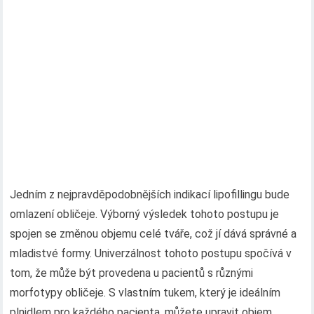
Jedním z nejpravděpodobnějších indikací lipofillingu bude
omlazení obličeje. Výborný výsledek tohoto postupu je
spojen se změnou objemu celé tváře, což jí dává správné a
mladistvé formy. Univerzálnost tohoto postupu spočívá v
tom, že může být provedena u pacientů s různými
morfotypy obličeje. S vlastním tukem, který je ideálním
plnidlem pro každého pacienta, můžete upravit objem