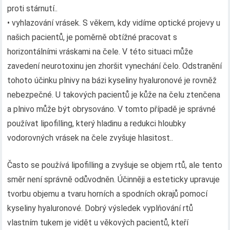
proti stárnutí..
• vyhlazování vrásek. S věkem, kdy vidíme optické projevy u
našich pacientů, je poměrně obtížné pracovat s
horizontálními vráskami na čele. V této situaci může
zavedení neurotoxinu jen zhoršit vynechání čelo. Odstranění
tohoto účinku plnivy na bázi kyseliny hyaluronové je rovněž
nebezpečné. U takových pacientů je kůže na čelu ztenčena
a plnivo může být obrysováno. V tomto případě je správné
používat lipofilling, který hladinu a redukci hloubky
vodorovných vrásek na čele zvyšuje hlasitost..
Často se používá lipofilling a zvyšuje se objem rtů, ale tento
směr není správně odůvodněn. Účinněji a esteticky upravuje
tvorbu objemu a tvaru horních a spodních okrajů pomocí
kyseliny hyaluronové. Dobrý výsledek vyplňování rtů
vlastním tukem je vidět u věkových pacientů, kteří