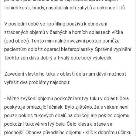
lícních kostí, brady, nasolabiálních záhybů a dokonce i rtů.
V poslední době se lipofilling používá k obnovení
ztracených objemů v časných a horních oblastech víčka
(pod obočí). Tento minimálně invazivní postup pomůže
pacientům odložit operaci blefaroplastiky. Správné vyplnění
těchto zón dává dobrý a trvalý estetický výsledek..
Zavedení vlastního tuku v oblasti čela nám dává možnost
vyřešit dva problémy najednou:
• Mírné zvýšení objemu podkožní vrstvy tuku v oblasti čela
poskytuje omlazující účinek. Bylo zjištěno, že s věkem není
pouze pokles tukových obalů na obličeji, ale pokles objemu
podkožní tukové vrstvy čela. Čelo klesá a stane se
plochější. Obnova původního objemu - klíč k dobrému účinku