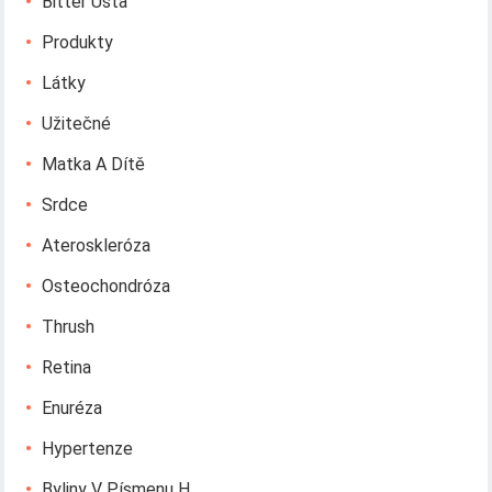
Bitter Ústa
Produkty
Látky
Užitečné
Matka A Dítě
Srdce
Ateroskleróza
Osteochondróza
Thrush
Retina
Enuréza
Hypertenze
Byliny V Písmenu H