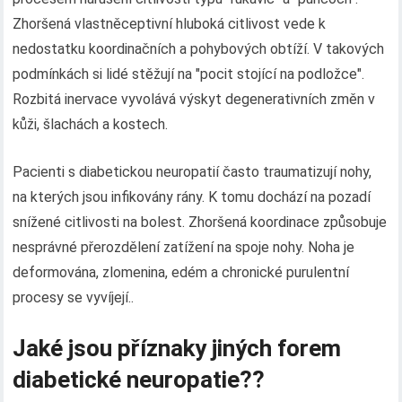
Zhoršená vlastněceptivní hluboká citlivost vede k
nedostatku koordinačních a pohybových obtíží. V takových
podmínkách si lidé stěžují na "pocit stojící na podložce".
Rozbitá inervace vyvolává výskyt degenerativních změn v
kůži, šlachách a kostech.
Pacienti s diabetickou neuropatií často traumatizují nohy,
na kterých jsou infikovány rány. K tomu dochází na pozadí
snížené citlivosti na bolest. Zhoršená koordinace způsobuje
nesprávné přerozdělení zatížení na spoje nohy. Noha je
deformována, zlomenina, edém a chronické purulentní
procesy se vyvíjejí..
Jaké jsou příznaky jiných forem
diabetické neuropatie??