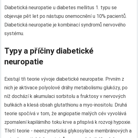
Diabetická neuropatie u diabetes mellitus 1. typu se
objevuje pět let po nástupu onemocnění u 10% pacientů.
Diabetická neuropatie je kombinací syndromů nervového
systému.
Typy a příčiny diabetické
neuropatie
Existují tři teorie vývoje diabetické neuropatie. Prvním z
nich je aktivace polyolové dráhy metabolismu glukózy, po
níž dochází k akumulaci sorbitolu a fruktosy v nervových
buňkách a klesá obsah glutathionu a myo-inositolu. Druhá
teorie spočívá v tom, že angiopatie malých cév vyvolává
zpomalení kapilárního toku krve a přispívá k rozvoji hypoxie.
Třetí teorie - neenzymatická glykosylace membránových a