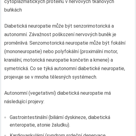
cytoplazmatických proteinů v nervových tkáňových
buňkách
Diabetická neuropatie může být senzorimotorická a
autonomní. Závažnost poškození nervových buněk je
proměnlivá. Senzomotorická neuropatie může být fokální
(mononeuropatie) nebo polyfokální (proximální motor,
kraniální, motorická neuropatie končetin a kmene) a
symetrická. Co se týká autonomní diabetické neuropatie,
projevuje se v mnoha tělesných systémech.
Autonomní (vegetativní) diabetická neuropatie má
následující projevy:
Gastrointestinální (biliární dyskineze, diabetická
enteropatie, atonie žaludku).
Kardiovaskulární (syndrom srdeční denervace,