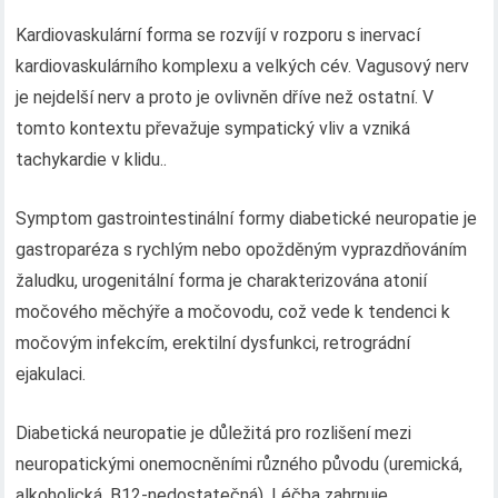
Kardiovaskulární forma se rozvíjí v rozporu s inervací
kardiovaskulárního komplexu a velkých cév. Vagusový nerv
je nejdelší nerv a proto je ovlivněn dříve než ostatní. V
tomto kontextu převažuje sympatický vliv a vzniká
tachykardie v klidu..
Symptom gastrointestinální formy diabetické neuropatie je
gastroparéza s rychlým nebo opožděným vyprazdňováním
žaludku, urogenitální forma je charakterizována atonií
močového měchýře a močovodu, což vede k tendenci k
močovým infekcím, erektilní dysfunkci, retrográdní
ejakulaci.
Diabetická neuropatie je důležitá pro rozlišení mezi
neuropatickými onemocněními různého původu (uremická,
alkoholická, B12-nedostatečná). Léčba zahrnuje