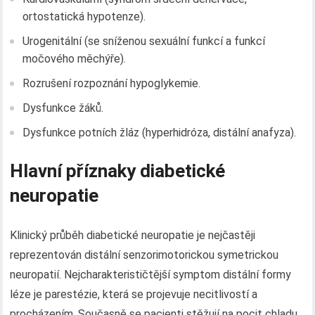
ortostatická hypotenze).
Urogenitální (se sníženou sexuální funkcí a funkcí
močového měchýře).
Rozrušení rozpoznání hypoglykemie.
Dysfunkce žáků.
Dysfunkce potních žláz (hyperhidróza, distální anafyza).
Hlavní příznaky diabetické
neuropatie
Klinický průběh diabetické neuropatie je nejčastěji
reprezentován distální senzorimotorickou symetrickou
neuropatií. Nejcharakterističtější symptom distální formy
léze je parestézie, která se projevuje necitlivostí a
procházením. Současně se pacienti stěžují na pocit chladu