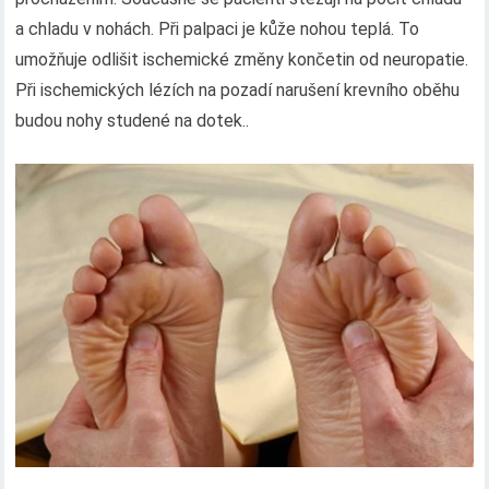
a chladu v nohách. Při palpaci je kůže nohou teplá. To
umožňuje odlišit ischemické změny končetin od neuropatie.
Při ischemických lézích na pozadí narušení krevního oběhu
budou nohy studené na dotek..