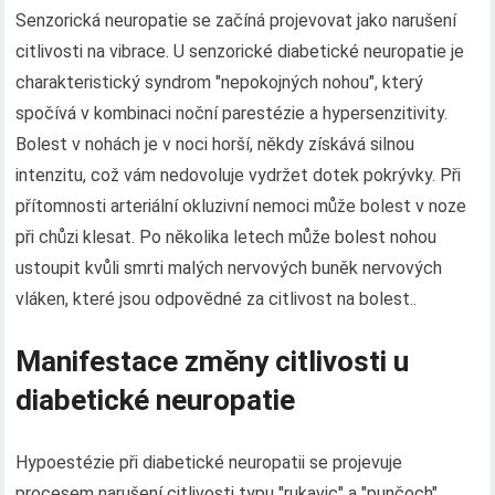
Senzorická neuropatie se začíná projevovat jako narušení
citlivosti na vibrace. U senzorické diabetické neuropatie je
charakteristický syndrom "nepokojných nohou", který
spočívá v kombinaci noční parestézie a hypersenzitivity.
Bolest v nohách je v noci horší, někdy získává silnou
intenzitu, což vám nedovoluje vydržet dotek pokrývky. Při
přítomnosti arteriální okluzivní nemoci může bolest v noze
při chůzi klesat. Po několika letech může bolest nohou
ustoupit kvůli smrti malých nervových buněk nervových
vláken, které jsou odpovědné za citlivost na bolest..
Manifestace změny citlivosti u
diabetické neuropatie
Hypoestézie při diabetické neuropatii se projevuje
procesem narušení citlivosti typu "rukavic" a "punčoch".