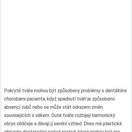
Pokryté tváře mohou být způsobeny problémy s dentálními
chorobami pacienta, když spadnutí tváří je způsobeno
absencí zubů nebo se může stát odrazem změn
souvisejících s věkem. Duté tváře rozbíjejí harmonický
obrys obličeje a dávají jí senilní vzhled. Dnes má plastická
chirurgie dostatečný počet metod, které mohou být pro