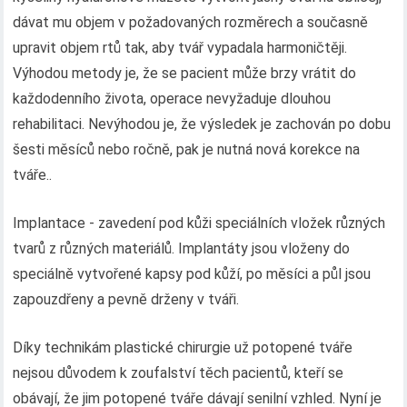
dávat mu objem v požadovaných rozměrech a současně
upravit objem rtů tak, aby tvář vypadala harmoničtěji.
Výhodou metody je, že se pacient může brzy vrátit do
každodenního života, operace nevyžaduje dlouhou
rehabilitaci. Nevýhodou je, že výsledek je zachován po dobu
šesti měsíců nebo ročně, pak je nutná nová korekce na
tváře..
Implantace - zavedení pod kůži speciálních vložek různých
tvarů z různých materiálů. Implantáty jsou vloženy do
speciálně vytvořené kapsy pod kůží, po měsíci a půl jsou
zapouzdřeny a pevně drženy v tváři.
Díky technikám plastické chirurgie už potopené tváře
nejsou důvodem k zoufalství těch pacientů, kteří se
obávají, že jim potopené tváře dávají senilní vzhled. Nyní je