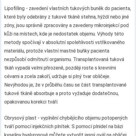
Lipofilling - zavedení vlastních tukových buněk do pacienta,
které byly odebrány z tukové tkáně stehna, hýždí nebo jiné
zóny, jsou správně zpracovány a zavedeny mikroinjekcí pod
kůži na místech, kde je nedostatek objemu. Výhody této
metody spočívají v absolutní spolehlivosti vstřikovaného
materiálu, protože vlastní mastné buňky pacienta
nezpůsobí odmítnutí organismu. Transplantovaná tuková
tkáň vypadá velmi přirozeně, později roste s krevními
cévami a zcela zakoří, udržuje si plný tvar obličeje.
Nevýhodou je, že v průběhu času se část transplantované
tukové tkáně absorbuje a proto vyžaduje dodatečnou,
opakovanou korekci tváří.
Obrysový plast - vyplnění chybějícího objemu potopených
tváří pomocí injekčních plnítek. S pomocí plnidel na bázi
kyseliny hyaluronové můžete vytvořit jasný ovál na obličej,