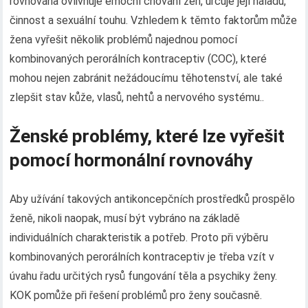
rovnováha ovlivňuje emoční chování žen, určuje její náladu,
činnost a sexuální touhu. Vzhledem k těmto faktorům může
žena vyřešit několik problémů najednou pomocí
kombinovaných perorálních kontraceptiv (COC), které
mohou nejen zabránit nežádoucímu těhotenství, ale také
zlepšit stav kůže, vlasů, nehtů a nervového systému..
Ženské problémy, které lze vyřešit
pomocí hormonální rovnováhy
Aby užívání takových antikoncepčních prostředků prospělo
ženě, nikoli naopak, musí být vybráno na základě
individuálních charakteristik a potřeb. Proto při výběru
kombinovaných perorálních kontraceptiv je třeba vzít v
úvahu řadu určitých rysů fungování těla a psychiky ženy.
KOK pomůže při řešení problémů pro ženy současně.