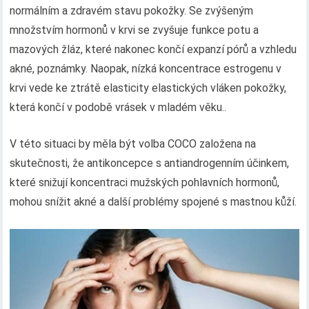
normálním a zdravém stavu pokožky. Se zvýšeným
množstvím hormonů v krvi se zvyšuje funkce potu a
mazových žláz, které nakonec končí expanzí pórů a vzhledu
akné, poznámky. Naopak, nízká koncentrace estrogenu v
krvi vede ke ztrátě elasticity elastických vláken pokožky,
která končí v podobě vrásek v mladém věku..
V této situaci by měla být volba COCO založena na
skutečnosti, že antikoncepce s antiandrogenním účinkem,
které snižují koncentraci mužských pohlavních hormonů,
mohou snížit akné a další problémy spojené s mastnou kůží.