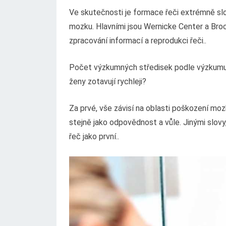
Ve skutečnosti je formace řeči extrémně sl
mozku. Hlavními jsou Wernicke Center a Broc
zpracování informací a reprodukci řeči..
Počet výzkumných středisek podle výzkumu ne
ženy zotavují rychleji?
Za prvé, vše závisí na oblasti poškození mozk
stejně jako odpovědnost a vůle. Jinými slovy, 
řeč jako první..