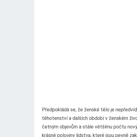
Předpokládá se, že ženské tělo je nepředvíd
těhotenství a dalších období v ženském živo
četným objevům a stále většímu počtu nový
krásné poloviny lidstva, které jsou pevně za