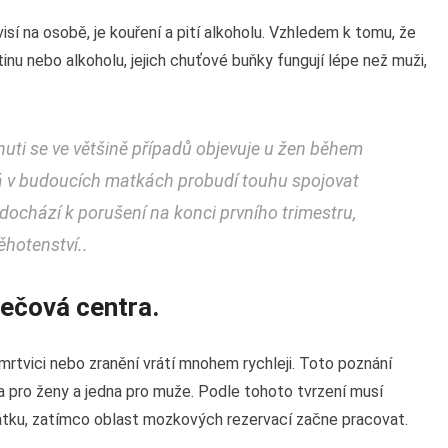
isí na osobě, je kouření a pití alkoholu. Vzhledem k tomu, že
inu nebo alkoholu, jejich chuťové buňky fungují lépe než muži,
ti se ve většině případů objevuje u žen během
erá v budoucích matkách probudí touhu spojovat
dochází k porušení na konci prvního trimestru,
ěhotenství..
řečová centra.
rtvici nebo zranění vrátí mnohem rychleji. Toto poznání
ra pro ženy a jedna pro muže. Podle tohoto tvrzení musí
čátku, zatímco oblast mozkových rezervací začne pracovat.