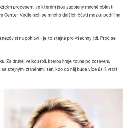
ožitým procesem, ve kterém jsou zapojeny mnohé oblasti
a Center. Vedle nich se mnoho dalších částí mozku podílí na
závisí na pohlaví - je to stejné pro všechny lidi. Proč se
u. Za druhé, velkou roli, kterou hraje touha po zotavení,
se stejnými zraněními, ten, kdo do něj bude více úsilí, vrátí