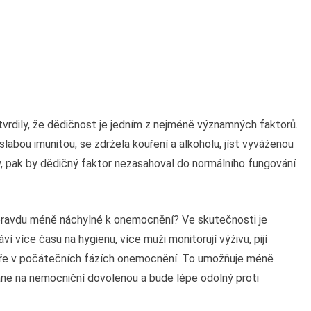
vrdily, že dědičnost je jedním z nejméně významných faktorů.
slabou imunitou, se zdržela kouření a alkoholu, jíst vyváženou
, pak by dědičný faktor nezasahoval do normálního fungování
 opravdu méně náchylné k onemocnění? Ve skutečnosti je
í více času na hygienu, více muži monitorují výživu, pijí
kaře v počátečních fázích onemocnění. To umožňuje méně
ne na nemocniční dovolenou a bude lépe odolný proti