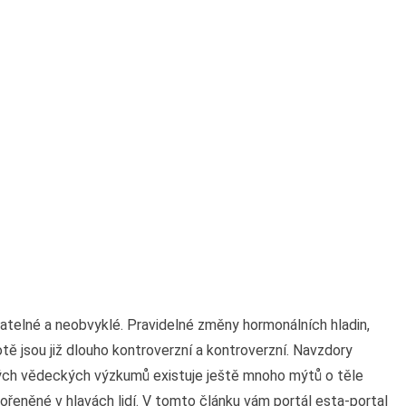
atelné a neobvyklé. Pravidelné změny hormonálních hladin,
tě jsou již dlouho kontroverzní a kontroverzní. Navzdory
ch vědeckých výzkumů existuje ještě mnoho mýtů o těle
kořeněné v hlavách lidí. V tomto článku vám portál esta-portal