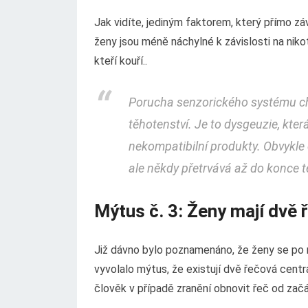
Jak vidíte, jediným faktorem, který přímo záv
ženy jsou méně náchylné k závislosti na nikot
kteří kouří..
Porucha senzorického systému chu
těhotenství. Je to dysgeuzie, kt
nekompatibilní produkty. Obvykle 
ale někdy přetrvává až do konce t
Mýtus č. 3: Ženy mají dvě 
Již dávno bylo poznamenáno, že ženy se po m
vyvolalo mýtus, že existují dvě řečová cent
člověk v případě zranění obnovit řeč od za