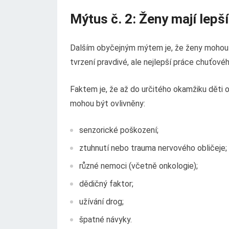
Mýtus č. 2: Ženy mají lepší
Dalším obyčejným mýtem je, že ženy mohou lé
tvrzení pravdivé, ale nejlepší práce chuťov
Faktem je, že až do určitého okamžiku děti o
mohou být ovlivněny:
senzorické poškození;
ztuhnutí nebo trauma nervového obličeje;
různé nemoci (včetně onkologie);
dědičný faktor;
užívání drog;
špatné návyky.