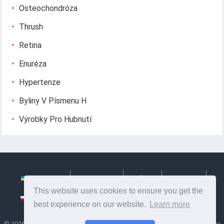
Osteochondróza
Thrush
Retina
Enuréza
Hypertenze
Byliny V Písmenu H
Výrobky Pro Hubnutí
Українська
Български
Česky
Hrvatski
This website uses cookies to ensure you get the
Polski
Slovenský
Slovenščina
Сербиан
best experience on our website.
Learn more
©
2026
Ze Signon
- Užitečné informace a tipy na péči o sebe. Zdraví, výživa