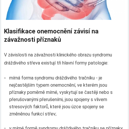
Klasifikace onemocnění závisí na
závažnosti příznaků
V závislosti na závažnosti klinického obrazu syndromu
dráždivého střeva existují tři hlavní formy patologie:
mírná forma syndromu dráždivého tračníku - je
nejčastějším typem onemocnění, ve kterém jsou
příznaky poměrně mírné, vyskytují se častěji nebo s
přerušovanými přerušeními, jsou spojeny s vlivem
stresových faktorů, které jsou úzce spojeny se
změněnou funkcí střev;
v mírné formě syndromu dráždivého tračníku se příznaky