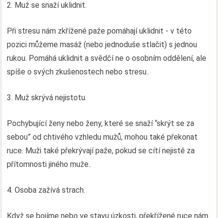
2. Muž se snaží uklidnit.
Při stresu nám zkřížené paže pomáhají uklidnit - v této
pozici můžeme masáž (nebo jednoduše stlačit) s jednou
rukou. Pomáhá uklidnit a svědčí ne o osobním oddělení, ale
spíše o svých zkušenostech nebo stresu..
3. Muž skrývá nejistotu.
Pochybující ženy nebo ženy, které se snaží “skrýt se za
sebou” od chtivého vzhledu mužů, mohou také překonat
ruce. Muži také překrývají paže, pokud se cítí nejistě za
přítomnosti jiného muže..
4. Osoba zažívá strach.
Když se bojíme nebo ve stavu úzkosti, překřížené ruce nám