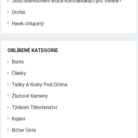
Jsou onemocnění srdce kontraindikací pro trénink?
Orchis
Hawk chlupatý
OBLÍBENÉ KATEGORIE
Burns
Články
Tašky A Kruhy Pod Očima
Žlučové Kameny
Týdenní Těhotenství
Kojení
Bitter Ústa