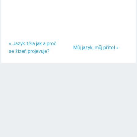
« Jazyk těla jak a proč
Můj jazyk, můj přítel »
se žízeň projevuje?