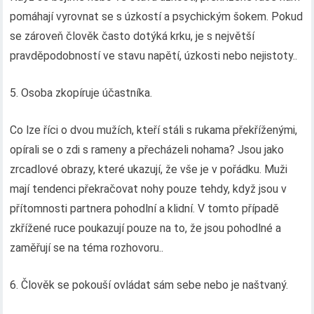
pomáhají vyrovnat se s úzkostí a psychickým šokem. Pokud
se zároveň člověk často dotýká krku, je s největší
pravděpodobností ve stavu napětí, úzkosti nebo nejistoty..
5. Osoba zkopíruje účastníka.
Co lze říci o dvou mužích, kteří stáli s rukama překříženými,
opírali se o zdi s rameny a přecházeli nohama? Jsou jako
zrcadlové obrazy, které ukazují, že vše je v pořádku. Muži
mají tendenci překračovat nohy pouze tehdy, když jsou v
přítomnosti partnera pohodlní a klidní. V tomto případě
zkřížené ruce poukazují pouze na to, že jsou pohodlné a
zaměřují se na téma rozhovoru..
6. Člověk se pokouší ovládat sám sebe nebo je naštvaný.