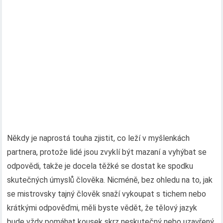
Někdy je naprostá touha zjistit, co leží v myšlenkách
partnera, protože lidé jsou zvyklí být mazaní a vyhýbat se
odpovědi, takže je docela těžké se dostat ke spodku
skutečných úmyslů člověka. Nicméně, bez ohledu na to, jak
se mistrovsky tajný člověk snaží vykoupat s tichem nebo
krátkými odpověďmi, měli byste vědět, že tělový jazyk
bude vždy pomáhat kousek skrz neskutečný nebo uzavřený