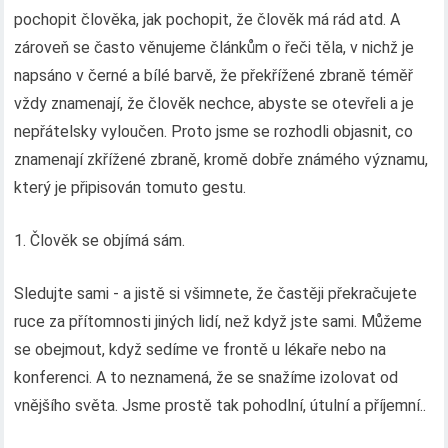
pochopit člověka, jak pochopit, že člověk má rád atd. A
zároveň se často věnujeme článkům o řeči těla, v nichž je
napsáno v černé a bílé barvě, že překřížené zbraně téměř
vždy znamenají, že člověk nechce, abyste se otevřeli a je
nepřátelsky vyloučen. Proto jsme se rozhodli objasnit, co
znamenají zkřížené zbraně, kromě dobře známého významu,
který je připisován tomuto gestu.
1. Člověk se objímá sám.
Sledujte sami - a jistě si všimnete, že častěji překračujete
ruce za přítomnosti jiných lidí, než když jste sami. Můžeme
se obejmout, když sedíme ve frontě u lékaře nebo na
konferenci. A to neznamená, že se snažíme izolovat od
vnějšího světa. Jsme prostě tak pohodlní, útulní a příjemní..