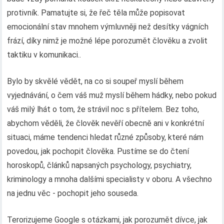
protivník. Pamatujte si, že řeč těla může popisovat
emocionální stav mnohem výmluvněji než desítky vágních
frází, díky nimž je možné lépe porozumět člověku a zvolit
taktiku v komunikaci..
Bylo by skvělé vědět, na co si soupeř myslí během
vyjednávání, o čem váš muž myslí během hádky, nebo pokud
váš milý lhát o tom, že strávil noc s přítelem. Bez toho,
abychom věděli, že člověk nevěří obecně ani v konkrétní
situaci, máme tendenci hledat různé způsoby, které nám
povedou, jak pochopit člověka. Pustíme se do čtení
horoskopů, článků napsaných psychology, psychiatry,
kriminology a mnoha dalšími specialisty v oboru. A všechno
na jednu věc - pochopit jeho souseda.
Terorizujeme Google s otázkami, jak porozumět dívce, jak