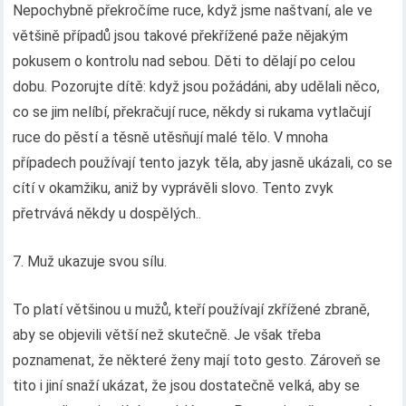
Nepochybně překročíme ruce, když jsme naštvaní, ale ve
většině případů jsou takové překřížené paže nějakým
pokusem o kontrolu nad sebou. Děti to dělají po celou
dobu. Pozorujte dítě: když jsou požádáni, aby udělali něco,
co se jim nelíbí, překračují ruce, někdy si rukama vytlačují
ruce do pěstí a těsně utěsňují malé tělo. V mnoha
případech používají tento jazyk těla, aby jasně ukázali, co se
cítí v okamžiku, aniž by vyprávěli slovo. Tento zvyk
přetrvává někdy u dospělých..
7. Muž ukazuje svou sílu.
To platí většinou u mužů, kteří používají zkřížené zbraně,
aby se objevili větší než skutečně. Je však třeba
poznamenat, že některé ženy mají toto gesto. Zároveň se
tito i jiní snaží ukázat, že jsou dostatečně velká, aby se