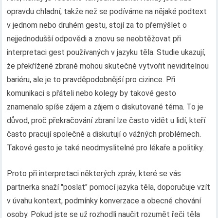
opravdu chladní, takže než se podíváme na nějaké podtext
v jednom nebo druhém gestu, stojí za to přemýšlet o
nejjednodušší odpovědi a znovu se neobtěžovat při
interpretaci gest používaných v jazyku těla. Studie ukazují,
že překřížené zbraně mohou skutečně vytvořit neviditelnou
bariéru, ale je to pravděpodobnější pro cizince. Při
komunikaci s přáteli nebo kolegy by takové gesto
znamenalo spíše zájem a zájem o diskutované téma. To je
důvod, proč překračování zbraní lze často vidět u lidí, kteří
často pracují společně a diskutují o vážných problémech.
Takové gesto je také neodmyslitelné pro lékaře a politiky.
Proto při interpretaci některých zpráv, které se vás
partnerka snaží "poslat" pomocí jazyka těla, doporučuje vzít
v úvahu kontext, podmínky konverzace a obecné chování
osoby. Pokud jste se už rozhodli naučit rozumět řeči těla