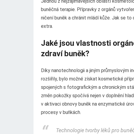
Jednou z nejzajímavějších oblastí kosmetolog
buněčná terapie. Přípravky z orgánů vytvoře
ničení buněk a chránit mládí kůže. Jak se to
extra.
Jaké jsou vlastnosti orgán
zdraví buněk?
Díky nanotechnologii a jiným průmyslovým in
rozšířily, bylo možné získat kosmetické pří
spojených s fotografickým a chronickým stá
změn pokožky spočívá nejen v doplnění hladi
v aktivaci obnovy buněk na enzymatické úrov
procesy v buňkách.
Technologie tvorby léků pro buněč