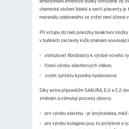
embryonální kmenové buňky odvozené ze zvíř
chemické složení lidské a savčí placenty je 
materiálu odebraného ze zvířat není účinná
Při vstupu do naší pokožky bioaktivní složk
v buňkách zastavily kvůli změnám souvisejíc
stimulovat fibroblasty k výrobě nového ty
řízení výroby elastinových vláken;
zvýšit syntézu kyseliny hyaluronové.
Díky extra přípravkům SAKURA, EJI a EJI dos
změnám a stimulují procesy obnovy:
pro výrobu elastinu - je lysyloxidasa, měď 
pro výrobu kolagenu jsou to prolylové a l