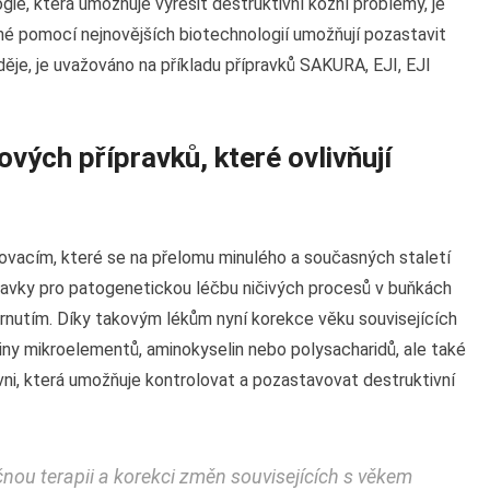
ie, která umožňuje vyřešit destruktivní kožní problémy, je
né pomocí nejnovějších biotechnologií umožňují pozastavit
 děje, je uvažováno na příkladu přípravků SAKURA, EJI, EJI
ových přípravků, které ovlivňují
ovacím, které se na přelomu minulého a současných staletí
pravky pro patogenetickou léčbu ničivých procesů v buňkách
rnutím. Díky takovým lékům nyní korekce věku souvisejících
ny mikroelementů, aminokyselin nebo polysacharidů, ale také
ni, která umožňuje kontrolovat a pozastavovat destruktivní
nou terapii a korekci změn souvisejících s věkem