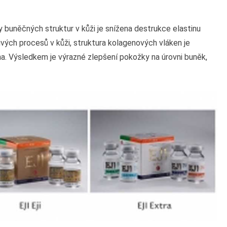
vy buněčných struktur v kůži je snížena destrukce elastinu
vých procesů v kůži, struktura kolagenových vláken je
na. Výsledkem je výrazné zlepšení pokožky na úrovni buněk,