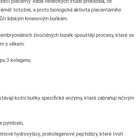
ecí placenty. Řada vědeckých studií prokázala, že
téměř totožné, a proto biologická aktivita placentárního
 vůči lidským kmenovým buňkám..
y embryonálních živočišných buněk spouštějí procesy, které se
ím s věkem:
pu 3 kolagenu;
távají kožní buňky specifické enzymy, které zabraňují ničivým
a pyridoxin,
yzinové hydroxylázy, prokolagenové peptidázy, které tvoří