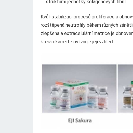
strukturní jednotky kolagenových fibril.
Kvůli stabilizaci procesů proliferace a obno
rozštěpená neutrofily během různých zánětli
zlepšena a extracelulární matrice je obnove
která okamžitě ovlivňuje její vzhled..