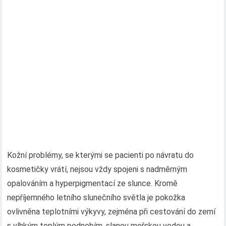
Kožní problémy, se kterými se pacienti po návratu do
kosmetičky vrátí, nejsou vždy spojeni s nadměrným
opalováním a hyperpigmentací ze slunce. Kromě
nepříjemného letního slunečního světla je pokožka
ovlivněna teplotními výkyvy, zejména při cestování do zemí
s vlhkým teplým podnebím, slanou mořskou vodou a