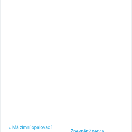
« Má zimní opalovací
Zpevněný nerv v