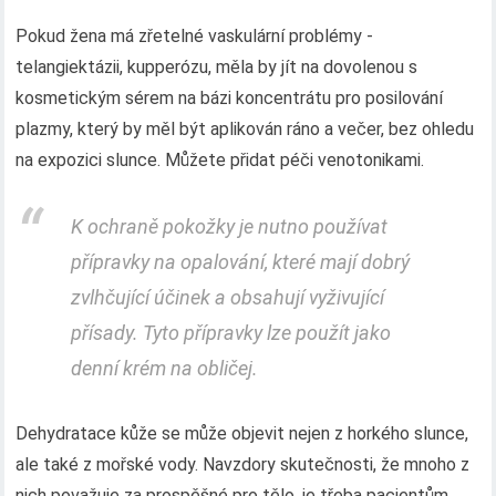
Pokud žena má zřetelné vaskulární problémy -
telangiektázii, kupperózu, měla by jít na dovolenou s
kosmetickým sérem na bázi koncentrátu pro posilování
plazmy, který by měl být aplikován ráno a večer, bez ohledu
na expozici slunce. Můžete přidat péči venotonikami.
K ochraně pokožky je nutno používat
přípravky na opalování, které mají dobrý
zvlhčující účinek a obsahují vyživující
přísady. Tyto přípravky lze použít jako
denní krém na obličej.
Dehydratace kůže se může objevit nejen z horkého slunce,
ale také z mořské vody. Navzdory skutečnosti, že mnoho z
nich považuje za prospěšné pro tělo, je třeba pacientům