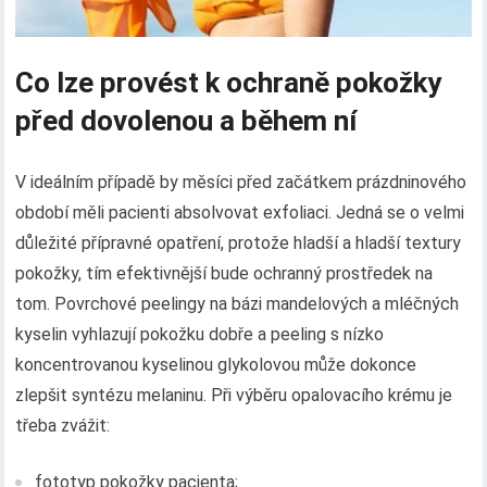
Co lze provést k ochraně pokožky
před dovolenou a během ní
V ideálním případě by měsíci před začátkem prázdninového
období měli pacienti absolvovat exfoliaci. Jedná se o velmi
důležité přípravné opatření, protože hladší a hladší textury
pokožky, tím efektivnější bude ochranný prostředek na
tom. Povrchové peelingy na bázi mandelových a mléčných
kyselin vyhlazují pokožku dobře a peeling s nízko
koncentrovanou kyselinou glykolovou může dokonce
zlepšit syntézu melaninu. Při výběru opalovacího krému je
třeba zvážit:
fototyp pokožky pacienta;