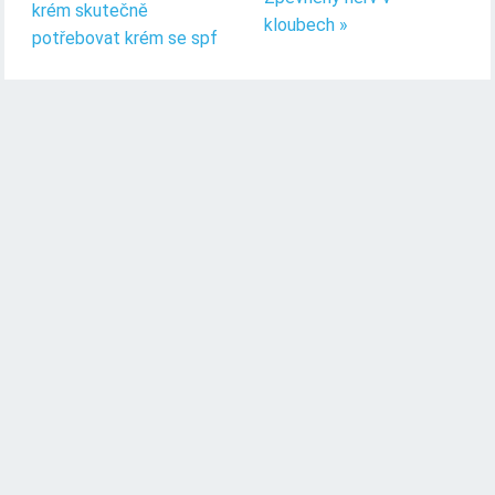
krém skutečně
kloubech »
potřebovat krém se spf