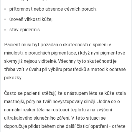
přítomnost nebo absence cévních poruch;
úroveň vlhkosti kůže;
stav epidermis.
Pacient musí být požádán o skutečnosti o spálení v
minulosti, o poruchách pigmentace, i když nyní pigmentové
skvrny již nejsou viditelné. Všechny tyto skutečnosti je
třeba vzít v úvahu při výběru prostředků a metod k ochraně
pokožky..
Často se pacienti stěžují, že s nástupem léta se kůže stala
mastnější, póry na tváři nevystupovaly silněji. Jedná se o
normální reakci těla na rostoucí teplotu a na zvýšení
ultrafialového slunečního záření. V této situaci se
doporučuje přidat během dne další čisticí opatření - otřete