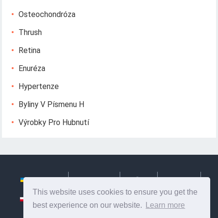
Osteochondróza
Thrush
Retina
Enuréza
Hypertenze
Byliny V Písmenu H
Výrobky Pro Hubnutí
Українська
Български
Česky
Hrvatski
This website uses cookies to ensure you get the
Polski
Slovenský
Slovenščina
Сербиан
best experience on our website.
Learn more