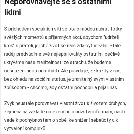
Neporovnávejte se s ostatními
lidmi
S příchodem sociálních sítí se stalo módou nahrát fotky
světlých momentů a příjemných akcí, abychom "udrželi
krok" s přáteli, jejichž život se nám zdá být ideální. Stále
raději předvádíme své nejlepší kvality ostatním, pečlivě
ukrýváme naše zranitelnosti ze strachu, že budeme
odsouzeni nebo odmítnutí. Ale pravda je, že každý z nás,
bez ohledu na sociální status, je zranitelný svým vlastním
způsobem - chceme, aby ostatní pochopili a přijali nás.
Zvyk neustále porovnávat vlastní život s životem druhých,
zejména na základě omezeného množství informací, často
vede k pochybnostem o sobě, ke snížení sebeúcty a k
vytváření komplexů.