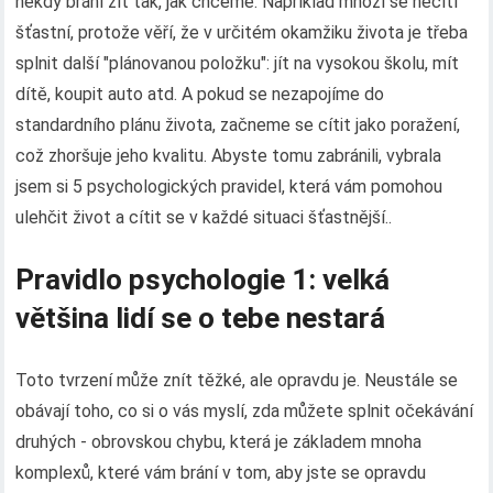
někdy brání žít tak, jak chceme. Například mnozí se necítí
šťastní, protože věří, že v určitém okamžiku života je třeba
splnit další "plánovanou položku": jít na vysokou školu, mít
dítě, koupit auto atd. A pokud se nezapojíme do
standardního plánu života, začneme se cítit jako poražení,
což zhoršuje jeho kvalitu. Abyste tomu zabránili, vybrala
jsem si 5 psychologických pravidel, která vám pomohou
ulehčit život a cítit se v každé situaci šťastnější..
Pravidlo psychologie 1: velká
většina lidí se o tebe nestará
Toto tvrzení může znít těžké, ale opravdu je. Neustále se
obávají toho, co si o vás myslí, zda můžete splnit očekávání
druhých - obrovskou chybu, která je základem mnoha
komplexů, které vám brání v tom, aby jste se opravdu