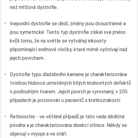
než mřížová dystrofie..
Inepoidní dystrofie se dědí, změny jsou dvoustranné a
jsou symetrické. Tento typ dystrofie získal své jméno
kvůli tomu, že na světle se vytvářejí inkousty
připomínající sněhové vločky, které mírně vyčnívají nad
jejich povrchem..
Dystrofie typu dlažebního kamene je charakterizována
tvorbou hluboce umístěných bílých kruhovitých defektů
s podlouhlým tvarem. Jejich povrch je vyrovnaný, v 205
případech je pozorován u pacientů s krátkozrakostí.
Retinoschis - ve většině případů je tato vada dědičná
povaha a je charakterizována disekcí sítnice. Někdy se
objevují v myopii a ve stáří..