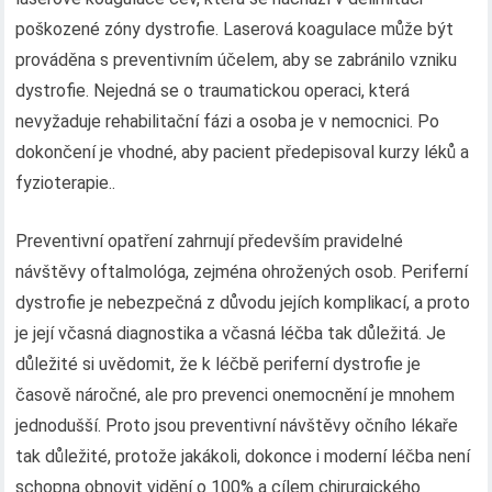
poškozené zóny dystrofie. Laserová koagulace může být
prováděna s preventivním účelem, aby se zabránilo vzniku
dystrofie. Nejedná se o traumatickou operaci, která
nevyžaduje rehabilitační fázi a osoba je v nemocnici. Po
dokončení je vhodné, aby pacient předepisoval kurzy léků a
fyzioterapie..
Preventivní opatření zahrnují především pravidelné
návštěvy oftalmológa, zejména ohrožených osob. Periferní
dystrofie je nebezpečná z důvodu jejích komplikací, a proto
je její včasná diagnostika a včasná léčba tak důležitá. Je
důležité si uvědomit, že k léčbě periferní dystrofie je
časově náročné, ale pro prevenci onemocnění je mnohem
jednodušší. Proto jsou preventivní návštěvy očního lékaře
tak důležité, protože jakákoli, dokonce i moderní léčba není
schopna obnovit vidění o 100% a cílem chirurgického