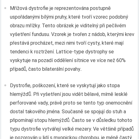
Mřížová dystrofie je reprezentována postupně
uspořádanými bílými pruhy, které tvoří vzorec podobný
obrazu mřížky. Tento obrázek je viditelný při pečlivém
vyšetření fundusu. Vzorek je tvořen z nádob, kterými krev
přestává procházet, mezi nimi tvoří cysty, které mají
tendenci k roztržení. Lattice-type dystrophy se
vyskytuje na pozadí oddělení sítnice ve více než 60%
případů, často bilaterální povahy..
Dystrofie, poškození, které se vyskytují jako stopa
hlemýžďů. Při vyšetření jsou vidět bělavé, mírně lesklé
perforované vady, právě proto se tento typ onemocnění
dostal takového jména. Současně se spojují do stuh a
připomínají stopu hlemýžďů. Často se v důsledku tohoto
typu dystrofie vytvářejí velké mezery. Ve většině případů
je pozorován u lidí s myopickou chorobou, je méně častý