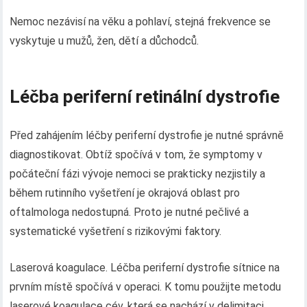
Nemoc nezávisí na věku a pohlaví, stejná frekvence se
vyskytuje u mužů, žen, dětí a důchodců.
Léčba periferní retinální dystrofie
Před zahájením léčby periferní dystrofie je nutné správně
diagnostikovat. Obtíž spočívá v tom, že symptomy v
počáteční fázi vývoje nemoci se prakticky nezjistily a
během rutinního vyšetření je okrajová oblast pro
oftalmologa nedostupná. Proto je nutné pečlivé a
systematické vyšetření s rizikovými faktory.
Laserová koagulace. Léčba periferní dystrofie sítnice na
prvním místě spočívá v operaci. K tomu použijte metodu
laserové koagulace cév, která se nachází v delimitaci