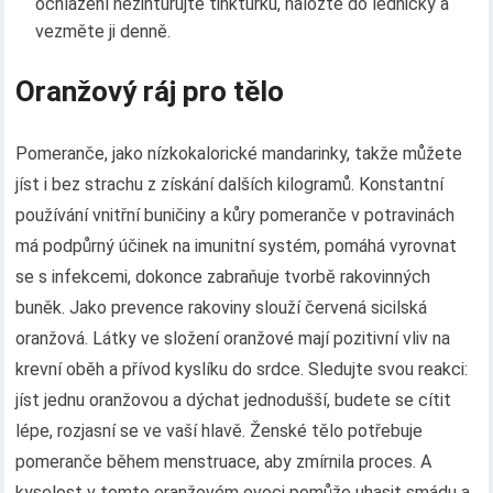
ochlazení nezinturujte tinkturku, naložte do ledničky a
vezměte ji denně.
Oranžový ráj pro tělo
Pomeranče, jako nízkokalorické mandarinky, takže můžete
jíst i bez strachu z získání dalších kilogramů. Konstantní
používání vnitřní buničiny a kůry pomeranče v potravinách
má podpůrný účinek na imunitní systém, pomáhá vyrovnat
se s infekcemi, dokonce zabraňuje tvorbě rakovinných
buněk. Jako prevence rakoviny slouží červená sicilská
oranžová. Látky ve složení oranžové mají pozitivní vliv na
krevní oběh a přívod kyslíku do srdce. Sledujte svou reakci:
jíst jednu oranžovou a dýchat jednodušší, budete se cítit
lépe, rozjasní se ve vaší hlavě. Ženské tělo potřebuje
pomeranče během menstruace, aby zmírnila proces. A
kyselost v tomto oranžovém ovoci pomůže uhasit smádu a