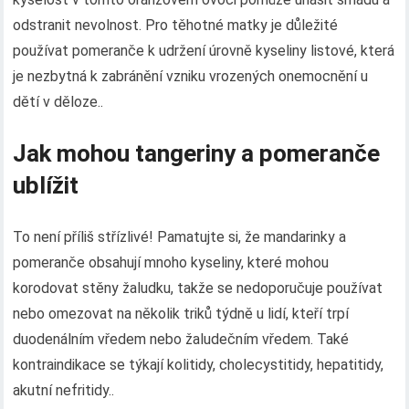
odstranit nevolnost. Pro těhotné matky je důležité
používat pomeranče k udržení úrovně kyseliny listové, která
je nezbytná k zabránění vzniku vrozených onemocnění u
dětí v děloze..
Jak mohou tangeriny a pomeranče
ublížit
To není příliš střízlivé! Pamatujte si, že mandarinky a
pomeranče obsahují mnoho kyseliny, které mohou
korodovat stěny žaludku, takže se nedoporučuje používat
nebo omezovat na několik triků týdně u lidí, kteří trpí
duodenálním vředem nebo žaludečním vředem. Také
kontraindikace se týkají kolitidy, cholecystitidy, hepatitidy,
akutní nefritidy..