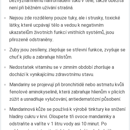
bezvýznamnému nahromadění tuku v těle, takže obezita
není při běžném užívání strašná.
Nejsou zde rozděleny pouze tuky, ale i strusky, toxické
látky, které ucpávají tělo a vedou k negativním
ukazatelům životních funkcí vnitřních systémů, jsou
přirozeně odstraněny..
Zuby jsou zesíleny, zlepšuje se střevní funkce, zvyšuje se
chuť k jídlu a zabraňuje hlístům.
Nedostatek vitamínu se v zimním období zhoršuje a
dochází k vynikajícímu zdravotnímu stavu.
Mandariny se projevují při bronchitidě nebo astmatu kvůli
fenolové aminokyselině, která zabraňuje hlienům v plicích
zúžit a usnadňuje vylučování, antiedematózní působení.
Mandarinová kůže se používá k výrobě tinktury ke snížení
hladiny cukru v krvi. Oloupete tři ovoce mandarinky a
odstraňte a vaříte v 1 litru vody asi 10 minut. Po