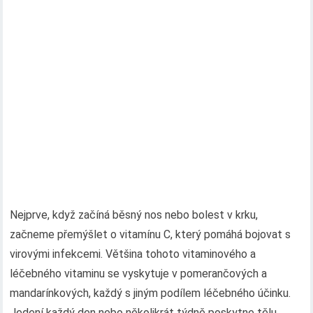
Nejprve, když začíná běsný nos nebo bolest v krku,
začneme přemýšlet o vitamínu C, který pomáhá bojovat s
virovými infekcemi. Většina tohoto vitaminového a
léčebného vitaminu se vyskytuje v pomerančových a
mandarínkových, každý s jiným podílem léčebného účinku.
Jedení každý den nebo několikrát týdně poskytne tělu