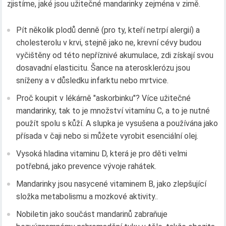
zjistíme, jaké jsou užitečné mandarinky zejména v zimě.
Pít několik plodů denně (pro ty, kteří netrpí alergií) a
cholesterolu v krvi, stejně jako ne, krevní cévy budou
vyčištěny od této nepříznivé akumulace, zdi získají svou
dosavadní elasticitu. Šance na aterosklerózu jsou
sníženy a v důsledku infarktu nebo mrtvice.
Proč koupit v lékárně "askorbinku"? Více užitečné
mandarinky, tak to je množství vitamínu C, a to je nutné
použít spolu s kůží. A slupka je vysušena a používána jako
přísada v čaji nebo si můžete vyrobit esenciální olej.
Vysoká hladina vitaminu D, která je pro děti velmi
potřebná, jako prevence vývoje rahátek.
Mandarinky jsou nasycené vitaminem B, jako zlepšující
složka metabolismu a mozkové aktivity..
Nobiletin jako součást mandarinů zabraňuje