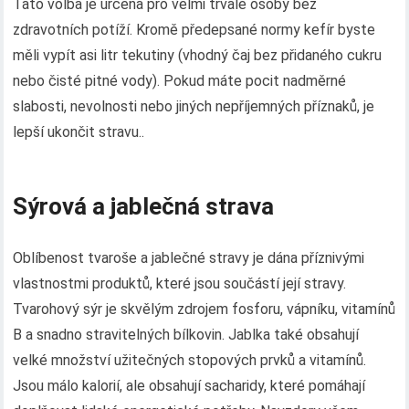
Tato volba je určena pro velmi trvalé osoby bez
zdravotních potíží. Kromě předepsané normy kefír byste
měli vypít asi litr tekutiny (vhodný čaj bez přidaného cukru
nebo čisté pitné vody). Pokud máte pocit nadměrné
slabosti, nevolnosti nebo jiných nepříjemných příznaků, je
lepší ukončit stravu..
Sýrová a jablečná strava
Oblíbenost tvaroše a jablečné stravy je dána příznivými
vlastnostmi produktů, které jsou součástí její stravy.
Tvarohový sýr je skvělým zdrojem fosforu, vápníku, vitamínů
B a snadno stravitelných bílkovin. Jablka také obsahují
velké množství užitečných stopových prvků a vitamínů.
Jsou málo kalorií, ale obsahují sacharidy, které pomáhají