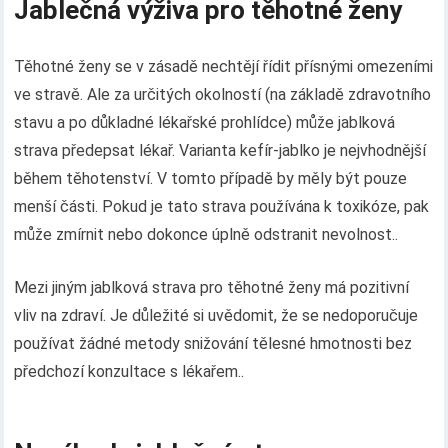
Jablečná výživa pro těhotné ženy
Těhotné ženy se v zásadě nechtějí řídit přísnými omezeními
ve stravě. Ale za určitých okolností (na základě zdravotního
stavu a po důkladné lékařské prohlídce) může jablková
strava předepsat lékař. Varianta kefír-jablko je nejvhodnější
během těhotenství. V tomto případě by měly být pouze
menší části. Pokud je tato strava používána k toxikóze, pak
může zmírnit nebo dokonce úplně odstranit nevolnost..
Mezi jiným jablková strava pro těhotné ženy má pozitivní
vliv na zdraví. Je důležité si uvědomit, že se nedoporučuje
používat žádné metody snižování tělesné hmotnosti bez
předchozí konzultace s lékařem..