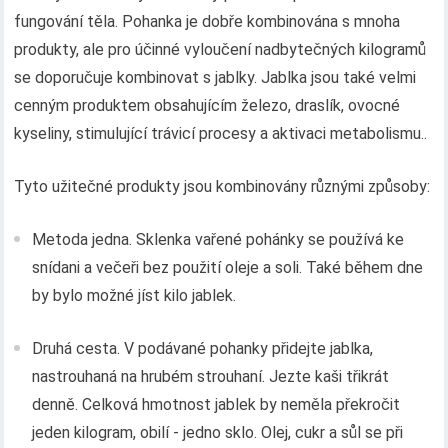
fungování těla. Pohanka je dobře kombinována s mnoha
produkty, ale pro účinné vyloučení nadbytečných kilogramů
se doporučuje kombinovat s jablky. Jablka jsou také velmi
cenným produktem obsahujícím železo, draslík, ovocné
kyseliny, stimulující trávicí procesy a aktivaci metabolismu..
Tyto užitečné produkty jsou kombinovány různými způsoby:
Metoda jedna. Sklenka vařené pohánky se používá ke
snídani a večeři bez použití oleje a soli. Také během dne
by bylo možné jíst kilo jablek.
Druhá cesta. V podávané pohanky přidejte jablka,
nastrouhaná na hrubém strouhaní. Jezte kaši třikrát
denně. Celková hmotnost jablek by neměla překročit
jeden kilogram, obilí - jedno sklo. Olej, cukr a sůl se při