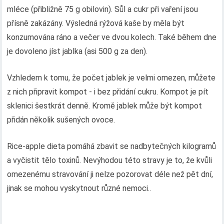
mléce (přibližně 75 g obilovin). Sůl a cukr při vaření jsou
přísně zakázány. Výsledná rýžová kaše by měla být
konzumována ráno a večer ve dvou kolech. Také během dne
je dovoleno jíst jablka (asi 500 g za den).
Vzhledem k tomu, že počet jablek je velmi omezen, můžete
z nich připravit kompot - i bez přidání cukru. Kompot je pít
sklenici šestkrát denně. Kromě jablek může být kompot
přidán několik sušených ovoce.
Rice-apple dieta pomáhá zbavit se nadbytečných kilogramů
a vyčistit tělo toxinů. Nevýhodou této stravy je to, že kvůli
omezenému stravování ji nelze pozorovat déle než pět dní,
jinak se mohou vyskytnout různé nemoci..