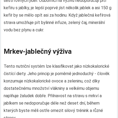
šesti rovných jídel. Odborníci na výživu nedoporučují pití
kefíru s jablky, je lepší poprvé jíst několik jablek a asi 150 g
kefír by se mělo opít asi za hodinu. Když jablečná kefírová
strava umožňuje pít bylinné infuze, zelený čaj, minerální
vodu bez plynu a cukr.
Mrkev-jablečný výživa
Tento nutriční systém lze klasifikovat jako nízkokalorické
čistící diety. Jeho princip je poměrně jednoduchý - člověk
konzumuje nízkokalorické ovoce a zeleninu, což díky
dostatečnému množství vlákniny a velkému objemu
naplňuje žaludek dobře. Přilnavost na stravu s mrkví a
jablkem se nedoporučuje déle než deset dní, během
kterých byste měli ostře omezit silový trénink a různé
stresy..