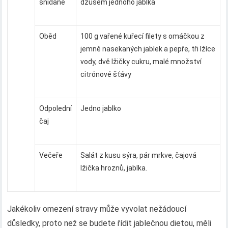
snídaně
džusem jednoho jablka
Oběd
100 g vařené kuřecí filety s omáčkou z
jemně nasekaných jablek a pepře, tři lžíce
vody, dvě lžičky cukru, malé množství
citrónové šťávy
Odpolední
Jedno jablko
čaj
Večeře
Salát z kusu sýra, pár mrkve, čajová
lžička hroznů, jablka.
Jakékoliv omezení stravy může vyvolat nežádoucí
důsledky, proto než se budete řídit jablečnou dietou, měli