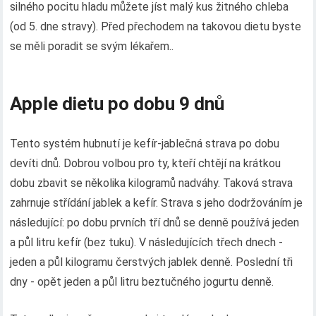
silného pocitu hladu můžete jíst malý kus žitného chleba
(od 5. dne stravy). Před přechodem na takovou dietu byste
se měli poradit se svým lékařem..
Apple dietu po dobu 9 dnů
Tento systém hubnutí je kefír-jablečná strava po dobu
devíti dnů. Dobrou volbou pro ty, kteří chtějí na krátkou
dobu zbavit se několika kilogramů nadváhy. Taková strava
zahrnuje střídání jablek a kefír. Strava s jeho dodržováním je
následující: po dobu prvních tří dnů se denně používá jeden
a půl litru kefír (bez tuku). V následujících třech dnech -
jeden a půl kilogramu čerstvých jablek denně. Poslední tři
dny - opět jeden a půl litru beztučného jogurtu denně.