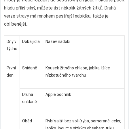
hladu příliš silný, můžete jíst několik žitných žitků. Druhá
verze stravy má mnohem pestřejší nabídku, takže je
oblíbenější..
Dny v
Doba jídla
Název nádobí
týdnu
První
Snídaně
Kousek žitného chleba, jablka, lžíce
den
nízkotučného tvarohu
Druhá
Apple bochník
snídaně
Oběd
Rybí salát bez soli (ryba, pomeranč, celer,
jablko, jogurt s nízkým obsahem tuku,