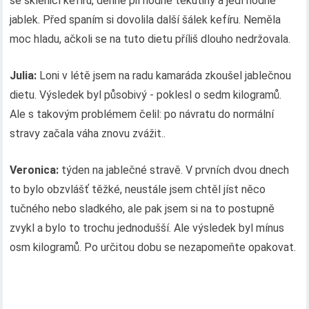
se sklenicí kefíru, denně pil hodně tekutiny a jedl hodně
jablek. Před spaním si dovolila další šálek kefíru. Neměla
moc hladu, ačkoli se na tuto dietu příliš dlouho nedržovala.
Julia:
Loni v létě jsem na radu kamaráda zkoušel jablečnou
dietu. Výsledek byl působivý - poklesl o sedm kilogramů.
Ale s takovým problémem čelil: po návratu do normální
stravy začala váha znovu zvážit..
Veronica:
týden na jablečné stravě. V prvních dvou dnech
to bylo obzvlášť těžké, neustále jsem chtěl jíst něco
tučného nebo sladkého, ale pak jsem si na to postupně
zvykl a bylo to trochu jednodušší. Ale výsledek byl mínus
osm kilogramů. Po určitou dobu se nezapomeňte opakovat.