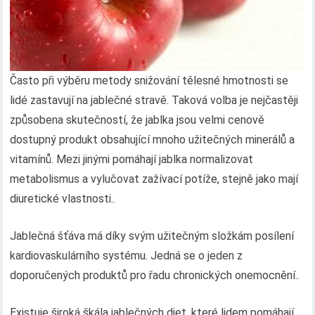
Často při výběru metody snižování tělesné hmotnosti se
lidé zastavují na jablečné stravě. Taková volba je nejčastěji
způsobena skutečností, že jablka jsou velmi cenově
dostupný produkt obsahující mnoho užitečných minerálů a
vitamínů. Mezi jinými pomáhají jablka normalizovat
metabolismus a vylučovat zažívací potíže, stejně jako mají
diuretické vlastnosti..
Jablečná šťáva má díky svým užitečným složkám posílení
kardiovaskulárního systému. Jedná se o jeden z
doporučených produktů pro řadu chronických onemocnění..
Existuje široká škála jablečných diet, které lidem pomáhají