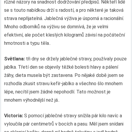
různé názory na snadnost dodržování předpisů. Někteří lidé
se s touto nabídkou drží s radostí, a pro některé je taková
strava nepřijatelná. Jablečná výživa je úsporná a racionální.
Mnoho odborníků na výživu se domnívá, že je velmi
efektivní, ale počet kleslých kilogramů závisí na počáteční
hmotnosti a typu těla..
Světlana:
tři dny se držely jablečné stravy, používaly pouze
jablka. Třetí den se objevily těžké bolesti hlavy a pálení
žáhy, dieta musela být zastavena. Po nějaké době jsem se
rozhodla zkusit stravu kefír-jablko a všechno šlo mnohem
lépe, necítil jsem žádné nepohodlí. Tato možnost je
mnohem výhodnější než já..
Victoria:
S pomocí jablečné stravy snížila pár kilo navíc a
vyloučila pár centimetrů v bocích a pasu. Měl jsem snídani