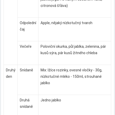
citronová šťáva)
Odpolední
Apple, nějaký nízkotučný tvaroh
čaj
Večeře
Poloviční okurka, půl jablka, zelenina, pár
kusů sýra, pár kusů žitného chleba
Druhý
Snídaně
Mix: lžíce rozinky, ovesné vločky - 30g,
den
nízkotučné mléko - 150ml, strouhané
jablko
Druhá
Jedno jablko
snídaně