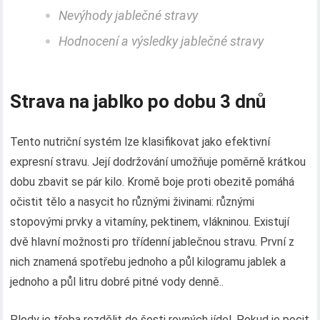
Nevýhody jablečné stravy
Hodnocení a výsledky jablečné stravy
Strava na jablko po dobu 3 dnů
Tento nutriční systém lze klasifikovat jako efektivní
expresní stravu. Její dodržování umožňuje poměrně krátkou
dobu zbavit se pár kilo. Kromě boje proti obezitě pomáhá
očistit tělo a nasycit ho různými živinami: různými
stopovými prvky a vitamíny, pektinem, vlákninou. Existují
dvě hlavní možnosti pro třídenní jablečnou stravu. První z
nich znamená spotřebu jednoho a půl kilogramu jablek a
jednoho a půl litru dobré pitné vody denně..
Plody je třeba rozdělit do šesti rovných jídel. Pokud je pocit