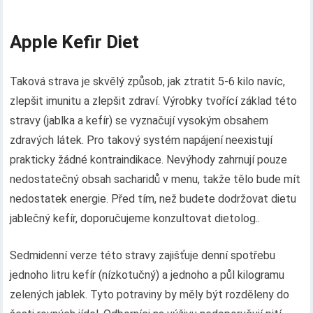
Apple Kefir Diet
Taková strava je skvělý způsob, jak ztratit 5-6 kilo navíc,
zlepšit imunitu a zlepšit zdraví. Výrobky tvořící základ této
stravy (jablka a kefír) se vyznačují vysokým obsahem
zdravých látek. Pro takový systém napájení neexistují
prakticky žádné kontraindikace. Nevýhody zahrnují pouze
nedostatečný obsah sacharidů v menu, takže tělo bude mít
nedostatek energie. Před tím, než budete dodržovat dietu
jablečný kefír, doporučujeme konzultovat dietolog..
Sedmidenní verze této stravy zajišťuje denní spotřebu
jednoho litru kefír (nízkotučný) a jednoho a půl kilogramu
zelených jablek. Tyto potraviny by měly být rozděleny do