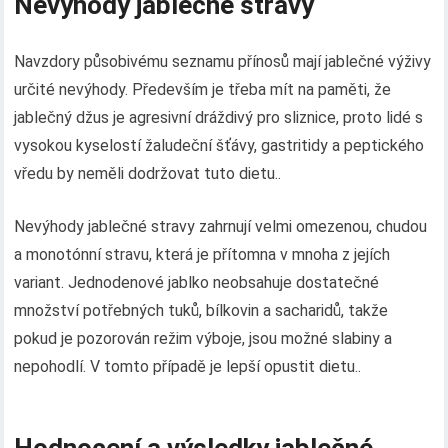
Nevýhody jablečné stravy
Navzdory působivému seznamu přínosů mají jablečné výživy
určité nevýhody. Především je třeba mít na paměti, že
jablečný džus je agresivní dráždivý pro sliznice, proto lidé s
vysokou kyselostí žaludeční šťávy, gastritidy a peptického
vředu by neměli dodržovat tuto dietu..
Nevýhody jablečné stravy zahrnují velmi omezenou, chudou
a monotónní stravu, která je přítomna v mnoha z jejích
variant. Jednodenové jablko neobsahuje dostatečné
množství potřebných tuků, bílkovin a sacharidů, takže
pokud je pozorován režim výboje, jsou možné slabiny a
nepohodlí. V tomto případě je lepší opustit dietu..