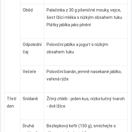
Oběd
Palačinka z 30 g pšeničné mouky, vejce,
šest lžící mléka s nízkým obsahem tuku.
Plátky jablka jako plnění
Odpolední
Poloviční jablko a jogurt s nízkým
čaj
obsahem tuku
Večeře
Poloviční banán, jemně nasekané jablko,
vařená rýže
Třetí
Snídaně
Žitný chléb - jeden kus, nízkotučný tvaroh
den
- dvě lžíce
Druhá
Bezlepkový kefír (150 g), smíchejte s