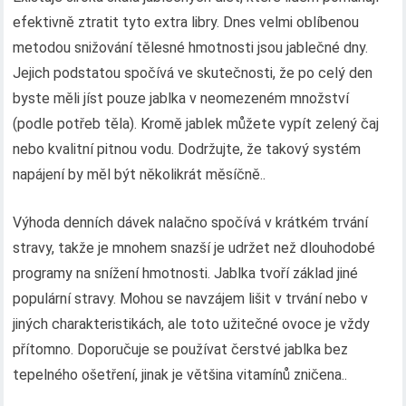
efektivně ztratit tyto extra libry. Dnes velmi oblíbenou
metodou snižování tělesné hmotnosti jsou jablečné dny.
Jejich podstatou spočívá ve skutečnosti, že po celý den
byste měli jíst pouze jablka v neomezeném množství
(podle potřeb těla). Kromě jablek můžete vypít zelený čaj
nebo kvalitní pitnou vodu. Dodržujte, že takový systém
napájení by měl být několikrát měsíčně..
Výhoda denních dávek nalačno spočívá v krátkém trvání
stravy, takže je mnohem snazší je udržet než dlouhodobé
programy na snížení hmotnosti. Jablka tvoří základ jiné
populární stravy. Mohou se navzájem lišit v trvání nebo v
jiných charakteristikách, ale toto užitečné ovoce je vždy
přítomno. Doporučuje se používat čerstvé jablka bez
tepelného ošetření, jinak je většina vitamínů zničena..