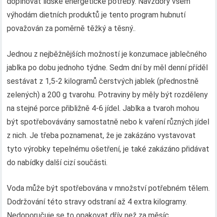
doplňovat lidské energetické potřeby. Navzdory všem
výhodám dietních produktů je tento program hubnutí
považován za poměrně těžký a těsný..
Jednou z nejběžnějších možností je konzumace jablečného
jablka po dobu jednoho týdne. Sedm dní by měl denní příděl
sestávat z 1,5-2 kilogramů čerstvých jablek (přednostně
zelených) a 200 g tvarohu. Potraviny by měly být rozděleny
na stejné porce přibližně 4-6 jídel. Jablka a tvaroh mohou
být spotřebovávány samostatně nebo k vaření různých jídel
z nich. Je třeba poznamenat, že je zakázáno vystavovat
tyto výrobky tepelnému ošetření, je také zakázáno přidávat
do nabídky další cizí součásti.
Voda může být spotřebována v množství potřebném tělem.
Dodržování této stravy odstraní až 4 extra kilogramy.
Nedoporučuje se to opakovat dřív než za měsíc..