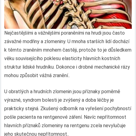
Nejčastějšími a vážnějšími poraněními na hrudi jsou často
závažné modřiny a zlomeniny. U mnoha starších lidí dochází
k těmto zraněním mnohem častěji, protože to je důsledkem
věku souvisejícího poklesu elasticity hlavních kostních
struktur lidské hrudníku. Dokonce i drobné mechanické rázy
mohou způsobit vážná zranění..
U obratlých a hrudních zlomenin jsou příznaky poměrně
výrazné, syndrom bolesti je zvýšený a doba léčby je
prakticky stejná. Zkušený odborník na vyřešení pochybností
pošle pacienta na rentgenové záření. Navíc nepřítomnost
hlavních příznaků zlomeniny na rentgenu zcela nevylučuje
jeho skutečnou nepřítomnost..