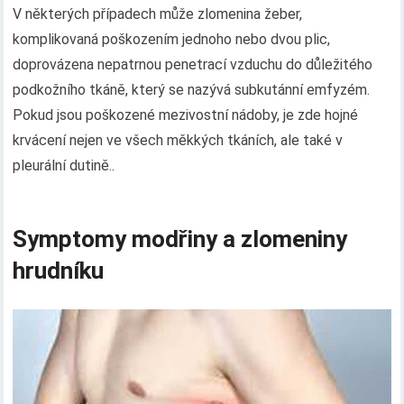
V některých případech může zlomenina žeber,
komplikovaná poškozením jednoho nebo dvou plic,
doprovázena nepatrnou penetrací vzduchu do důležitého
podkožního tkáně, který se nazývá subkutánní emfyzém.
Pokud jsou poškozené mezivostní nádoby, je zde hojné
krvácení nejen ve všech měkkých tkáních, ale také v
pleurální dutině..
Symptomy modřiny a zlomeniny
hrudníku