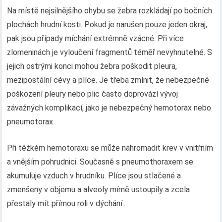
Na místě nejsilnějšího ohybu se žebra rozkládají po bočních
plochách hrudní kosti. Pokud je narušen pouze jeden okraj,
pak jsou případy míchání extrémně vzácné. Při více
zlomeninách je vyloučení fragmentů téměř nevyhnutelné. S
jejich ostrými konci mohou žebra poškodit pleura,
mezipostální cévy a plíce. Je třeba zmínit, že nebezpečné
poškození pleury nebo plic často doprovází vývoj
závažných komplikací, jako je nebezpečný hemotorax nebo
pneumotorax.
Při těžkém hemotoraxu se může nahromadit krev v vnitřním
a vnějším pohrudnici. Současně s pneumothoraxem se
akumuluje vzduch v hrudníku. Plíce jsou stlačené a
zmenšeny v objemu a alveoly mírně ustoupily a zcela
přestaly mít přímou roli v dýchání..