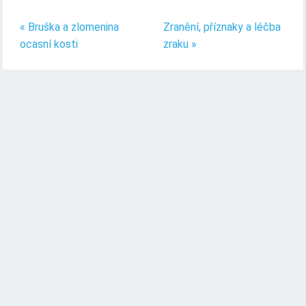
« Bruška a zlomenina
Zranění, příznaky a léčba
ocasní kosti
zraku »