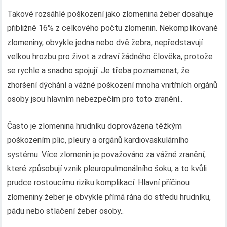
Takové rozsáhlé poškození jako zlomenina žeber dosahuje
přibližně 16% z celkového počtu zlomenin. Nekomplikované
zlomeniny, obvykle jedna nebo dvě žebra, nepředstavují
velkou hrozbu pro život a zdraví žádného člověka, protože
se rychle a snadno spojují. Je třeba poznamenat, že
zhoršení dýchání a vážné poškození mnoha vnitřních orgánů
osoby jsou hlavním nebezpečím pro toto zranění..
Často je zlomenina hrudníku doprovázena těžkým
poškozením plic, pleury a orgánů kardiovaskulárního
systému. Více zlomenin je považováno za vážné zranění,
které způsobují vznik pleuropulmonálního šoku, a to kvůli
prudce rostoucímu riziku komplikací. Hlavní příčinou
zlomeniny žeber je obvykle přímá rána do středu hrudníku,
pádu nebo stlačení žeber osoby..