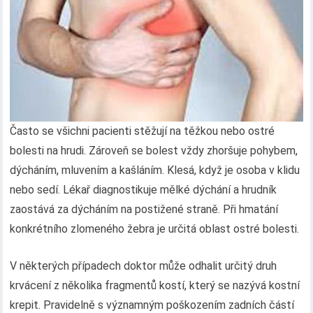
Často se všichni pacienti stěžují na těžkou nebo ostré
bolesti na hrudi. Zároveň se bolest vždy zhoršuje pohybem,
dýcháním, mluvením a kašláním. Klesá, když je osoba v klidu
nebo sedí. Lékař diagnostikuje mělké dýchání a hrudník
zaostává za dýcháním na postižené straně. Při hmatání
konkrétního zlomeného žebra je určitá oblast ostré bolesti.
V některých případech doktor může odhalit určitý druh
krvácení z několika fragmentů kostí, který se nazývá kostní
krepit. Pravidelně s významným poškozením zadních částí