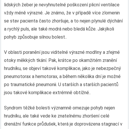
lidských žeber je nevyhnutelné poškození plicní ventilace
vždy méně výrazné. Je známo, že v případě více zlomenin
se stav pacienta často zhoršuje, a to nejen plynulé dýchání
a rychlý puls, ale také modrá nebo bledá kůže. Jakýkoli
pohyb způsobuje silnou bolest..
V oblasti poranění jsou viditelné výrazné modřiny a zřejmé
otoky měkkých tkání. Pak, krátce po okamžitém zranění
hrudníku, se objeví takové komplikace, jako je nebezpečný
pneumotorax a hemotorax, a během několika dní je možné
po traumatické pneumonii. U starších a starších pacientů
jsou takové komplikace extrémně obtížné..
Syndrom těžké bolesti významně omezuje pohyb nejen
hrudníku, ale také vede ke znatelnému zhoršení celé
drenážní funkce průdušek, která je doprovázena stagnací v