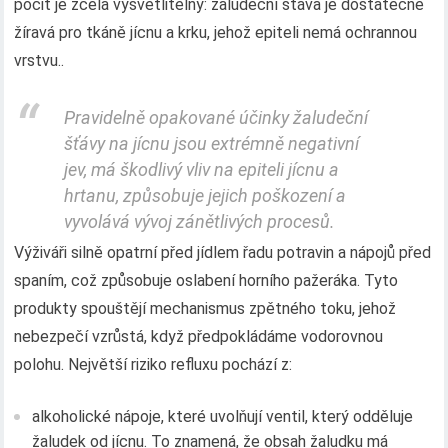
pocit je zcela vysvětlitelný: žaludeční šťáva je dostatečně
žíravá pro tkáně jícnu a krku, jehož epiteli nemá ochrannou
vrstvu..
Pravidelně opakované účinky žaludeční
šťávy na jícnu jsou extrémně negativní
jev, má škodlivý vliv na epiteli jícnu a
hrtanu, způsobuje jejich poškození a
vyvolává vývoj zánětlivých procesů.
Výživáři silně opatrní před jídlem řadu potravin a nápojů před
spaním, což způsobuje oslabení horního pažeráka. Tyto
produkty spouštějí mechanismus zpětného toku, jehož
nebezpečí vzrůstá, když předpokládáme vodorovnou
polohu. Největší riziko refluxu pochází z:
alkoholické nápoje, které uvolňují ventil, který odděluje
žaludek od jícnu. To znamená, že obsah žaludku má