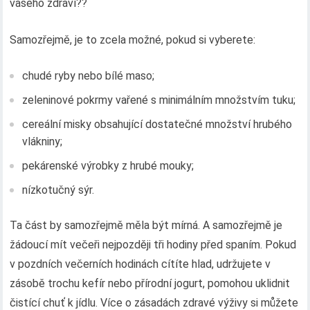
vašeho zdraví??
Samozřejmě, je to zcela možné, pokud si vyberete:
chudé ryby nebo bílé maso;
zeleninové pokrmy vařené s minimálním množstvím tuku;
cereální misky obsahující dostatečné množství hrubého
vlákniny;
pekárenské výrobky z hrubé mouky;
nízkotučný sýr.
Ta část by samozřejmě měla být mírná. A samozřejmě je
žádoucí mít večeři nejpozději tři hodiny před spaním. Pokud
v pozdních večerních hodinách cítíte hlad, udržujete v
zásobě trochu kefír nebo přírodní jogurt, pomohou uklidnit
čistící chuť k jídlu. Více o zásadách zdravé výživy si můžete