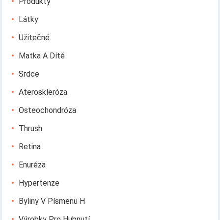
Produkty
Látky
Užitečné
Matka A Dítě
Srdce
Ateroskleróza
Osteochondróza
Thrush
Retina
Enuréza
Hypertenze
Byliny V Písmenu H
Výrobky Pro Hubnutí