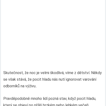
Skutečnost, že noc je velmi škodlivá, víme z dětství. Někdy
se však stává, že pocit hladu nás nutí ignorovat varování
odborníků na výživu..
Pravděpodobně mnoho lidí pozná stav, když pocit hladu,
který se objeví po příliš brzkém nebo lehkém večeři,