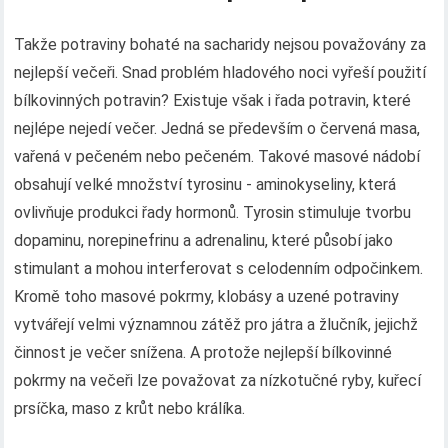
Takže potraviny bohaté na sacharidy nejsou považovány za
nejlepší večeři. Snad problém hladového noci vyřeší použití
bílkovinných potravin? Existuje však i řada potravin, které
nejlépe nejedí večer. Jedná se především o červená masa,
vařená v pečeném nebo pečeném. Takové masové nádobí
obsahují velké množství tyrosinu - aminokyseliny, která
ovlivňuje produkci řady hormonů. Tyrosin stimuluje tvorbu
dopaminu, norepinefrinu a adrenalinu, které působí jako
stimulant a mohou interferovat s celodenním odpočinkem.
Kromě toho masové pokrmy, klobásy a uzené potraviny
vytvářejí velmi významnou zátěž pro játra a žlučník, jejichž
činnost je večer snížena. A protože nejlepší bílkovinné
pokrmy na večeři lze považovat za nízkotučné ryby, kuřecí
prsíčka, maso z krůt nebo králíka.