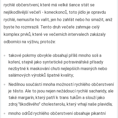
rychlé občerstvení, které má velké šance stát se
nejškodlivější večeří - koneckonců, toto jídlo je opravdu
rychlé, nemusíte ho vařit, jen ho zahřát nebo ho smažit, aniž
byste ho rozmrazili. Tento druh večeře zahrnuje celý
komplex prvků, které ve večerních intervalech zakázaly
odborníci na výživu, protože:
takové pokrmy obvykle obsahují příliš mnoho soli a
koření, stejně jako syntetické potravinářské přísady
nezbytné k maskování chuti nejlepších masných nebo
salámových výrobků špatné kvality;
Nedílnou součástí mnoha možností rychlého občerstvení
je těsto. Ale to jsou nejen nežádoucí rychlé sacharidy, ale
také margarín, který patří k trans tukům a slouží jako
zdroj "škodlivého" cholesterolu, který vrhají naše plavidla;
mnoho odrůd rychlého občerstvení obsahuje pikantní