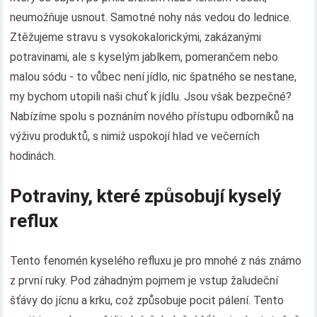
neumožňuje usnout. Samotné nohy nás vedou do lednice.
Ztěžujeme stravu s vysokokalorickými, zakázanými
potravinami, ale s kyselým jablkem, pomerančem nebo
malou sódu - to vůbec není jídlo, nic špatného se nestane,
my bychom utopili naši chuť k jídlu. Jsou však bezpečné?
Nabízíme spolu s poznáním nového přístupu odborníků na
výživu produktů, s nimiž uspokojí hlad ve večerních
hodinách.
Potraviny, které způsobují kyselý
reflux
Tento fenomén kyselého refluxu je pro mnohé z nás známo
z první ruky. Pod záhadným pojmem je vstup žaludeční
šťávy do jícnu a krku, což způsobuje pocit pálení. Tento