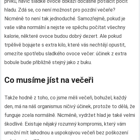
prvků, navíc sladké ovoce dokáží dočasně potlačit pocit
hladu. Zdá se, co není možnost pro pozdní večeře?
Nicméně to není tak jednoduché. Samozřejmě, pokud je
vaše váha normální a nejste ve spěchu počítat všechny
kalorie, některé ovoce budou dobrý dezert. Ale pokud
trpělivě bojujete s extra kilo, které vás nechtějí opustit,
omezíte spotřebu sladkého ovoce večer: účinek z extra
bobule bude přibližně stejný jako z buku.
Co musíme jíst na večeři
Takže hodně z toho, co jsme měli večeři, bohužel, každý
den, má na náš organismus ničivý účinek, protože to dělá, že
funguje zcela normálně. Nicméně, vydržet hlad je také velmi
škodlivé. Existuje nějaký rozumný kompromis, který vám
umožní mít lahodnou a uspokojivou večeři bez poškození