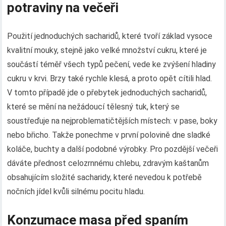
potraviny na večeři
Použití jednoduchých sacharidů, které tvoří základ vysoce
kvalitní mouky, stejně jako velké množství cukru, které je
součástí téměř všech typů pečení, vede ke zvýšení hladiny
cukru v krvi. Brzy také rychle klesá, a proto opět cítili hlad.
V tomto případě jde o přebytek jednoduchých sacharidů,
které se mění na nežádoucí tělesný tuk, který se
soustřeďuje na nejproblematičtějších místech: v pase, boky
nebo břicho. Takže ponechme v první polovině dne sladké
koláče, buchty a další podobné výrobky. Pro pozdější večeři
dáváte přednost celozrnnému chlebu, zdravým kaštanům
obsahujícím složité sacharidy, které nevedou k potřebě
nočních jídel kvůli silnému pocitu hladu.
Konzumace masa před spaním