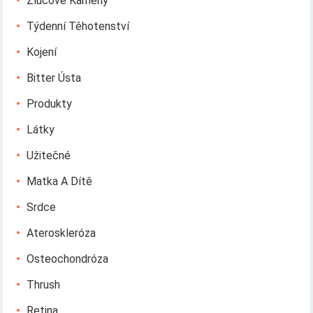
Žlučové Kameny
Týdenní Těhotenství
Kojení
Bitter Ústa
Produkty
Látky
Užitečné
Matka A Dítě
Srdce
Ateroskleróza
Osteochondróza
Thrush
Retina