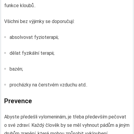
funkce kloubů..
Všichni bez výjimky se doporučují:
absolvovat fyzioterapii;
dělat fyzikální terapii;
bazén;
procházky na čerstvém vzduchu atd..
Prevence
Abyste předešli vylomeninám, je třeba především pečovat
o své zdraví. Každý člověk by se měl vyhnout pádům a jiným
druhům zranění, které mohou způsobit vykloubení.