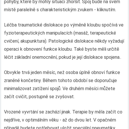
pohyby, které by mohly situaci zhoršit. Spoj bude na svém
místě paralelně s charakteristickým zvukem - kliknutím.
Léčba traumatické dislokace po výměně kloubu spočívá ve
fyzioterapeutických manipulacích (masáž, terapeutické
cvičení, akupunktura). Patologické dislokace někdy vyžadují
operaci k obnovení funkce kloubu. Také byste měli určitě
léčit základní onemocnění, pokud je její dislokace spojena..
Obvykle trvá jeden měsíc, než osoba úplně obnoví funkce
zraněné končetiny. Během tohoto období se doporučuje
minimalizovat zatížení spojů. Ve druhém měsíci můžete
začít cvičit, postupně se zvyšovat.
Vrozené vyvrtání se zachází jinak. Terapie by měla začít co
nejdříve, v optimálním věku - až do dvou let. V opačném
případě budete potřebovat uložit speciální pneumatiky,