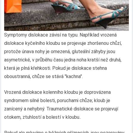
Symptomy dislokace závisí na typu. Například vrozená
dislokace kyčelního kloubu se projevuje zhoršenou chůzí,
protože únava nohy je omezená, gluteální záhyby jsou
asymetrické, v průběhu času jedna noha kratší než druhá,
která je plná křehkosti. Pokud je dislokace stehna
oboustranná, chůze se stává "kachna".
Vrozená dislokace kolenního kloubu je doprovázena
syndromem silné bolesti, poruchami chůze; kloub je
zanícený a nehybný. Traumatické dislokace se projevují
otokem, ztuhlostí a bolestí v kloubu..
Pokud ale mluvíme o běžných příznacích, jsou pozorovány