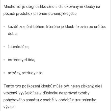
Mnoho lidí je diagnostikováno s dislokovanými klouby na
pozadí předchozích onemocnění, jako jsou:
každé zranění, během kterého je kloub fixován po určitou
dobu;
tuberkulóza;
osteomyelitida;
artrózy, artritidy atd..
Tento typ poškození kloubů může být nejen získaný, ale i
vrozený, vyvíjející se v důsledku nesprávné tvorby
pohybového aparátu v osobě iv období intrauterinního
vývoje..