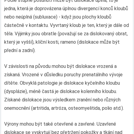
Podle stupně posunutí může být dislokace úplná, to je
jedna, která je doprovázena úplnou divergencí konců kloubů
nebo neúplná (subluxace) - když jsou plochy kloubů
částečně v kontaktu. Vyvrtaný kloub je ten, který je dále od
těla. Výjimky jsou obratle (považují se za dislokovaný obrat,
který je vyšší), klíční kosti, rameno (dislokace může být
přední a zadní).
V závislosti na původu mohou být dislokace vrozená a
získaná. Vrozené v důsledku poruchy prenatálního vývoje
dítěte. Obvyklá patologie je dislokace kyčelního kloubu
(dysplázie), méně častá je dislokace kolenního kloubu.
Získané dislokace jsou výsledkem zranění nebo různých
onemocnění (artritida, artróza, osteomyelitida, polio atd.).
Výrony mohou být také otevřené a zavřené. Uzavřené
dislokace se vyskytují bez přetržení pokožky a tkání nad