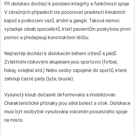
Při dislokaci dochází k porušení integrity a funkčnosti spoje.
V závažných případech lze pozorovat prasknutí kloubních
kapslí a poškození vazů, artérií a ganglií. Taková nemoc
vyžaduje zásah specialistů, kteří pacientům poskytnou první
pomoc a předepisují konstruktivní léčbu..
Nejčastěji dochází k dislokacím během otřesů a pádů.
Zvláštními rizikovými skupinami jsou sportovci (fotbal,
hokej, volejbal atd.) Nebo osoby zapojené do sportů, které
zahrnují časté pády (lyže, brusle)..
Vysunutý kloub dočasně deformovaný a imobilizován.
Charakteristické příznaky jsou silná bolest a otok. Dislokace
musí být nezbytně vynulována vrácením posunutého spoje
na místo.