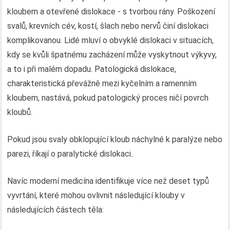
kloubem a otevřené dislokace - s tvorbou rány. Poškození
svalů, krevních cév, kostí, šlach nebo nervů činí dislokaci
komplikovanou. Lidé mluví o obvyklé dislokaci v situacích,
kdy se kvůli špatnému zacházení může vyskytnout výkyvy,
a to i při malém dopadu. Patologická dislokace,
charakteristická převážně mezi kyčelním a ramenním
kloubem, nastává, pokud patologický proces ničí povrch
kloubů.
Pokud jsou svaly obklopující kloub náchylné k paralýze nebo
parezi, říkají o paralytické dislokaci..
Navíc moderní medicína identifikuje více než deset typů
vyvrtání, které mohou ovlivnit následující klouby v
následujících částech těla: