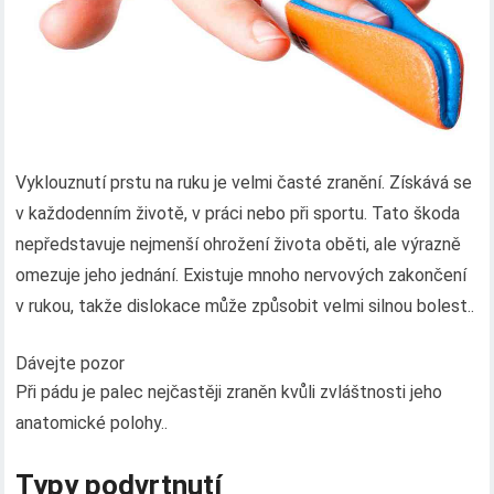
Vyklouznutí prstu na ruku je velmi časté zranění. Získává se
v každodenním životě, v práci nebo při sportu. Tato škoda
nepředstavuje nejmenší ohrožení života oběti, ale výrazně
omezuje jeho jednání. Existuje mnoho nervových zakončení
v rukou, takže dislokace může způsobit velmi silnou bolest..
Dávejte pozor
Při pádu je palec nejčastěji zraněn kvůli zvláštnosti jeho
anatomické polohy..
Typy podvrtnutí