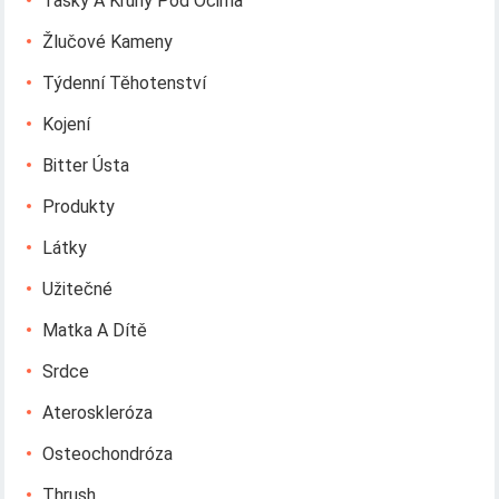
Tašky A Kruhy Pod Očima
Žlučové Kameny
Týdenní Těhotenství
Kojení
Bitter Ústa
Produkty
Látky
Užitečné
Matka A Dítě
Srdce
Ateroskleróza
Osteochondróza
Thrush