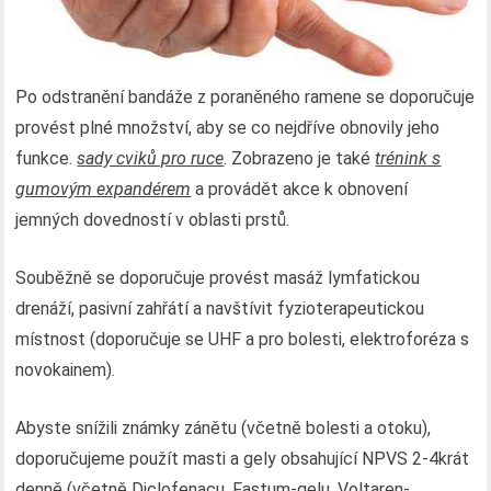
Po odstranění bandáže z poraněného ramene se doporučuje
provést plné množství, aby se co nejdříve obnovily jeho
funkce.
sady cviků pro ruce
. Zobrazeno je také
trénink s
gumovým expandérem
a provádět akce k obnovení
jemných dovedností v oblasti prstů.
Souběžně se doporučuje provést masáž lymfatickou
drenáží, pasivní zahřátí a navštívit fyzioterapeutickou
místnost (doporučuje se UHF a pro bolesti, elektroforéza s
novokainem).
Abyste snížili známky zánětu (včetně bolesti a otoku),
doporučujeme použít masti a gely obsahující NPVS 2-4krát
denně (včetně Diclofenacu, Fastum-gelu, Voltaren-