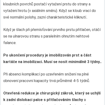
kloubních povrchů postačí vytažení prstu do strany a
vytažení hrotu (v axiálním směru). Když se kloub vrací do
své normální polohy, zazní charakteristické kliknutí..
Když je šlach při přemísťování prvního prstu přitlačen, otáčí
se na ulnarovou stranu s paralelním ohnutím nehtové
falance.
Po ukončení procedury je imobilizován prst a část
kartáče na imobilizaci. Musí se nosit minimálně 3 týdny..
Při absenci komplikací po uzavřeném snížení na plné
obnovení pracovní kapacity trvá průměrně 4-5 týdnů.
Otevřená redukce je chirurgický zákrok, který se uchýlí
k zadní dislokaci palce s přitlačováním šlachy
a