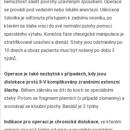
nemožnost sladit povrchy uzavřeným způsobem. Operace
se provádí pod vedením nebo lokální anestezií. Uškrcená
tobolka je odříznuta přístupem k zadnímu nosníku, po
kterém se šlaha vrací do své normální polohy pomocí
speciálního výtahu. Konečná fáze chirurgické manipulace je
stratifikované uzavření a drenáž. Stehy jsou odstraněny po
10 dnech a obvaz pacienta musí být nošený po dobu 3
týdnů..
Operace je také nezbytná v případech, kdy jsou
dislokace prstů II-V komplikovány zraněními extenzní
šlachy.
. Během zákroku se šití do kosti se speciálními
stehy. Potom se fragment přemístí (v případě zlomeniny) a
srovnávají se kloubní plochy. Bandáž je 3 týdny.
Indikace pro operaci je chronická dislokace
, ve kterém
uplynul více než týden od úrazu a nevznikla spontánní