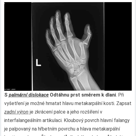
S
palmární dislokace
Odtáhnu prst směrem k dlani
. Při
vyšetření je možné hmatat hlavu metakarpální kosti. Zapsat
zadní výron
je zkrácení palce a jeho rozšíření v
interfalangeálním artikulaci. Kloubový povrch hlavní falangy
je palpovaný na hřbetním povrchu a hlava metakarpální