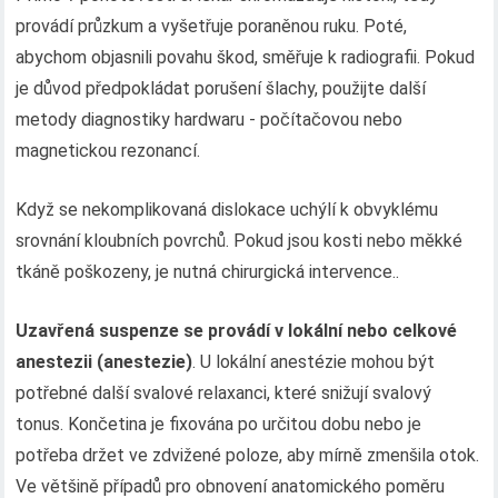
provádí průzkum a vyšetřuje poraněnou ruku. Poté,
abychom objasnili povahu škod, směřuje k radiografii. Pokud
je důvod předpokládat porušení šlachy, použijte další
metody diagnostiky hardwaru - počítačovou nebo
magnetickou rezonancí.
Když se nekomplikovaná dislokace uchýlí k obvyklému
srovnání kloubních povrchů. Pokud jsou kosti nebo měkké
tkáně poškozeny, je nutná chirurgická intervence..
Uzavřená suspenze se provádí v lokální nebo celkové
anestezii (anestezie)
. U lokální anestézie mohou být
potřebné další svalové relaxanci, které snižují svalový
tonus. Končetina je fixována po určitou dobu nebo je
potřeba držet ve zdvižené poloze, aby mírně zmenšila otok.
Ve většině případů pro obnovení anatomického poměru