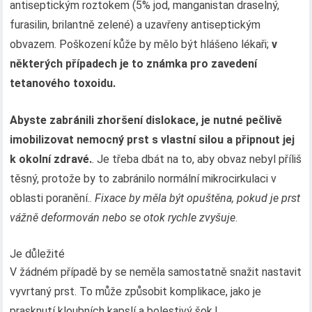
antiseptickým roztokem (5% jod, manganistan draselný,
furasilin, brilantně zelené) a uzavřeny antiseptickým
obvazem. Poškození kůže by mělo být hlášeno lékaři;
v
některých případech je to známka pro zavedení
tetanového toxoidu.
Abyste zabránili zhoršení dislokace, je nutné pečlivě
imobilizovat nemocný prst s vlastní silou a připnout jej
k okolní zdravé.
. Je třeba dbát na to, aby obvaz nebyl příliš
těsný, protože by to zabránilo normální mikrocirkulaci v
oblasti poranění..
Fixace by měla být opuštěna, pokud je prst
vážně deformován nebo se otok rychle zvyšuje
.
Je důležité
V žádném případě by se neměla samostatně snažit nastavit
vyvrtaný prst. To může způsobit komplikace, jako je
prasknutí kloubních kapslí a bolestivý šok.!