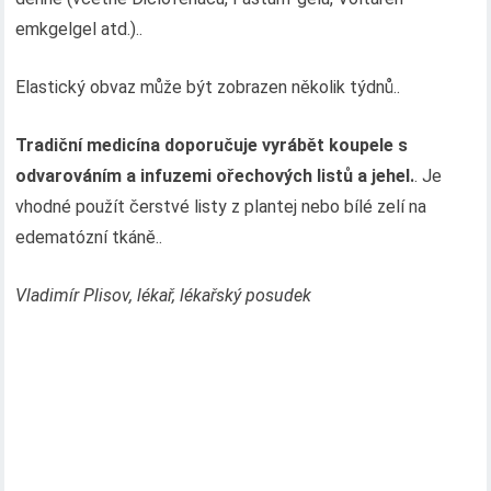
emkgelgel atd.)..
Elastický obvaz může být zobrazen několik týdnů..
Tradiční medicína doporučuje vyrábět koupele s
odvarováním a infuzemi ořechových listů a jehel.
. Je
vhodné použít čerstvé listy z plantej nebo bílé zelí na
edematózní tkáně..
Vladimír Plisov, lékař, lékařský posudek