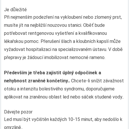
Je důležité
Při nejmenším podezření na vykloubení nebo zlomený prst,
musíte jít na nejbližší nouzovou stanici. Oběť bude
potřebovat rentgenovou vyšetření a kvalifikovanou
lékařskou pomoc. Přerušení šlach a kloubních kapslí může
vyžadovat hospitalizaci na specializovaném ústavu. V době
přepravy je žádoucí imobilizovat nemocné rameno.
Především je třeba zajistit úplný odpočinek a
nehybnost zraněné končetiny..
Chcete-li snížit závažnost
otoku a intenzitu bolestivého syndromu, doporučujeme
aplikovat na zraněnou oblast led nebo sáček studené vody..
Dávejte pozor
Led musí být vyčištěn každých 10-15 minut, aby nedošlo k
omrzlině..