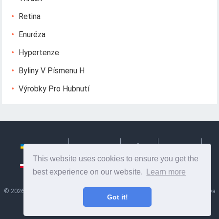
Retina
Enuréza
Hypertenze
Byliny V Písmenu H
Výrobky Pro Hubnutí
Українська
Български
Česky
Hrvatski
This website uses cookies to ensure you get the
Polski
Slovenský
Slovenščina
Сербиан
best experience on our website.
Learn more
©
2026
Ze Signon
- Užitečné informace a tipy na péči o sebe. Zdraví, výživa
Got it!
a další.