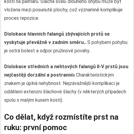
kosti na palmaru. Šlacha svalů dlouhého ohybu může být
vložena mezi posunuté plochy, což významně komplikuje
proces repozice.
Dislokace hlavních falangů zbývajících prstů se
vyskytuje převážně v zadním směru..
S pohybem pohybu
je ostrá bolest a odpor pružinové povahy..
Dislokace středních a nehtových falangů II-V prstů jsou
nejčastěji dorzální a postranní
a Charakteristickým
znakem je úplná nehybnost. Nejzávažnější komplikací je
oddělení extenzní šlachové šlachy (v některých případech
spolu s malým kusem kosti).
Co dělat, když rozmístíte prst na
ruku: první pomoc