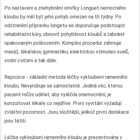
Po nastavení a znehybnění omítky Longuet nemocného
kloubu by měl být jeho pohyb omezen na tři týdny. Po
odstranění přípravku longetu se doporučuje podstoupit
rehabilitační kúry, obnovit pohyblivost kloubů a zabránit
opakovaným poškozením. Komplex procedur zahrnuje
masáž, lékařskou gymnastiku, elektrickou stimulaci svalů,
vodní cvičení a tak dále..
Repozice - základní metoda léčby vykloubení ramenního
kloubu. Nevyrobuje se samostatně. Jediná věc, kterou
pacient může udělat, aby vyléčila onemocnění, je
konzultovat lékaře co nejdříve. První vyvrtání vyžadují
zvláštní pozornost. Jsou složitější, jelikož první dislokace
jsou těžší.
Léčba vykloubení ramenního kloubu je prezentována v