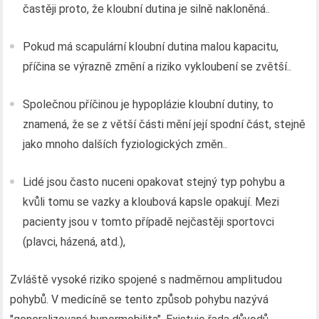
častěji proto, že kloubní dutina je silně nakloněná..
Pokud má scapulární kloubní dutina malou kapacitu,
příčina se výrazně změní a riziko vykloubení se zvětší..
Společnou příčinou je hypoplázie kloubní dutiny, to
znamená, že se z větší části mění její spodní část, stejně
jako mnoho dalších fyziologických změn..
Lidé jsou často nuceni opakovat stejný typ pohybu a
kvůli tomu se vazky a kloubová kapsle opakují. Mezi
pacienty jsou v tomto případě nejčastěji sportovci
(plavci, házená, atd.),
Zvláště vysoké riziko spojené s nadměrnou amplitudou
pohybů. V medicíně se tento způsob pohybu nazývá