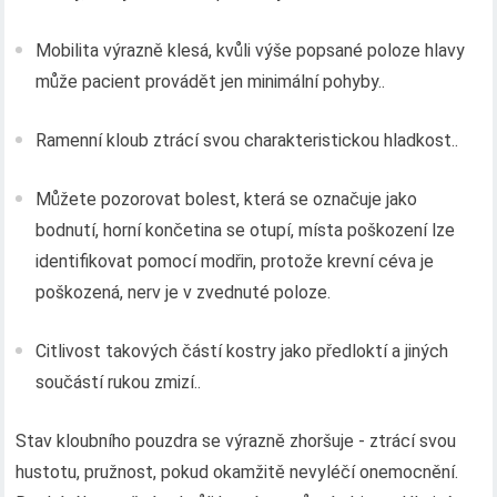
Mobilita výrazně klesá, kvůli výše popsané poloze hlavy
může pacient provádět jen minimální pohyby..
Ramenní kloub ztrácí svou charakteristickou hladkost..
Můžete pozorovat bolest, která se označuje jako
bodnutí, horní končetina se otupí, místa poškození lze
identifikovat pomocí modřin, protože krevní céva je
poškozená, nerv je v zvednuté poloze.
Citlivost takových částí kostry jako předloktí a jiných
součástí rukou zmizí..
Stav kloubního pouzdra se výrazně zhoršuje - ztrácí svou
hustotu, pružnost, pokud okamžitě nevyléčí onemocnění.