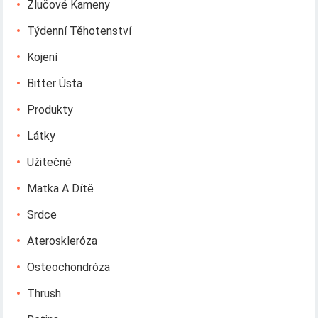
Žlučové Kameny
Týdenní Těhotenství
Kojení
Bitter Ústa
Produkty
Látky
Užitečné
Matka A Dítě
Srdce
Ateroskleróza
Osteochondróza
Thrush