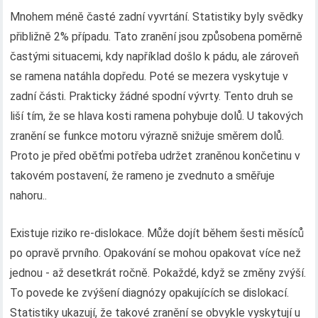
Mnohem méně časté zadní vyvrtání. Statistiky byly svědky
přibližně 2% případu. Tato zranění jsou způsobena poměrně
častými situacemi, kdy například došlo k pádu, ale zároveň
se ramena natáhla dopředu. Poté se mezera vyskytuje v
zadní části. Prakticky žádné spodní vývrty. Tento druh se
liší tím, že se hlava kosti ramena pohybuje dolů. U takových
zranění se funkce motoru výrazně snižuje směrem dolů.
Proto je před oběťmi potřeba udržet zraněnou končetinu v
takovém postavení, že rameno je zvednuto a směřuje
nahoru..
Existuje riziko re-dislokace. Může dojít během šesti měsíců
po opravě prvního. Opakování se mohou opakovat více než
jednou - až desetkrát ročně. Pokaždé, když se změny zvýší.
To povede ke zvýšení diagnózy opakujících se dislokací.
Statistiky ukazují, že takové zranění se obvykle vyskytují u