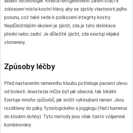
axiální technologie. Kvalita rentgenového záření stačí k
zobrazení místa kostní hlavy, aby se zjistily vlastnosti jejího
posunu, což také vede k poškození integrity kostry.
Nejdůležitějším úkolem je zjistit, zda je tato dislokace
přední nebo zadní. Je důležité zjistit, zda existují nějaké
zlomeniny..
Způsoby léčby
Před nastavením ramenního kloubu potřebuje pacient úlevu
od bolesti. Anestezie může být jak obecná, tak lokální.
Existuje mnoho způsobů, jak snížit vykloubení ramen. Jsou
rozděleny do páky, fyziologického a joggingu (tlačí humerus
do kloubní dutiny). Tyto metody jsou však často vzájemně
kombinovány..