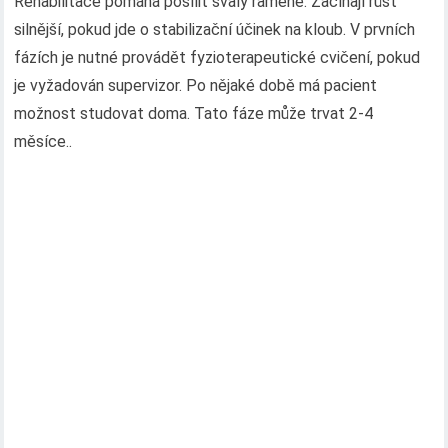
Rehabilitace pomáhá posílit svaly ramene. Začínají růst
silnější, pokud jde o stabilizační účinek na kloub. V prvních
fázích je nutné provádět fyzioterapeutické cvičení, pokud
je vyžadován supervizor. Po nějaké době má pacient
možnost studovat doma. Tato fáze může trvat 2-4
měsíce..