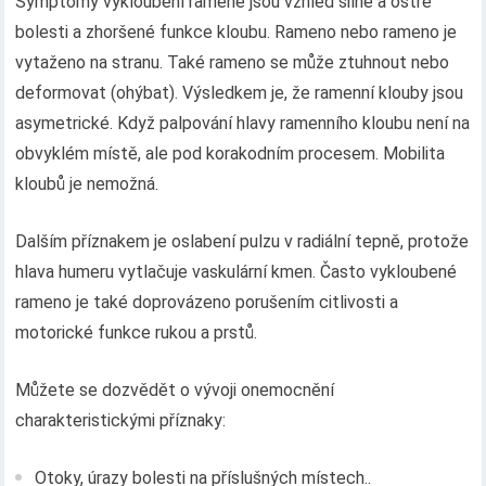
Symptomy vykloubení ramene jsou vzhled silné a ostré
bolesti a zhoršené funkce kloubu. Rameno nebo rameno je
vytaženo na stranu. Také rameno se může ztuhnout nebo
deformovat (ohýbat). Výsledkem je, že ramenní klouby jsou
asymetrické. Když palpování hlavy ramenního kloubu není na
obvyklém místě, ale pod korakodním procesem. Mobilita
kloubů je nemožná.
Dalším příznakem je oslabení pulzu v radiální tepně, protože
hlava humeru vytlačuje vaskulární kmen. Často vykloubené
rameno je také doprovázeno porušením citlivosti a
motorické funkce rukou a prstů.
Můžete se dozvědět o vývoji onemocnění
charakteristickými příznaky:
Otoky, úrazy bolesti na příslušných místech..