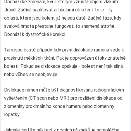
Dochází ke změnám, kvůli kterým vzrůstá objem vláknité
tkáně. Začíná naplňovat artikulární obložení, to je - ty
oblasti, které jsou kolem, již nejsou duté. Začíná fáze, kdy
svalová hmota přestane fungovat, to znamená atrofie.
Dochází k dystrofické korekci.
Tam jsou časté případy, kdy první dislokace ramena vede k
prasknutí měkkých tkání. Pak je doprovázen útoky znatelné
bolesti. Pokud se dislokace opakuje - bolest není tak silná
nebo vůbec se neobjevuje.
Dislokace ramen může být diagnostikována radiografickým
vyšetřením (CT scan nebo MRI) pro rozlišení dislokace od
zlomeniny proximálního konce humeru nebo zlomeniny
lopatky.
Jakmile zjistíte některý z prvních příznaků, je samoléčba