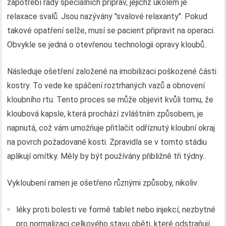
zapotřebí řady speciálních příprav, jejichž úkolem je
relaxace svalů. Jsou nazývány "svalové relaxanty". Pokud
takové opatření selže, musí se pacient připravit na operaci.
Obvykle se jedná o otevřenou technologii opravy kloubů..
Následuje ošetření založené na imobilizaci poškozené části
kostry. To vede ke spáčení roztrhaných vazů a obnovení
kloubního rtu. Tento proces se může objevit kvůli tomu, že
kloubová kapsle, která prochází zvláštním způsobem, je
napnutá, což vám umožňuje přitlačit odříznutý kloubní okraj
na povrch požadované kosti. Zpravidla se v tomto stádiu
aplikují omítky. Měly by být používány přibližně tři týdny..
Vykloubení ramen je ošetřeno různými způsoby, nikoliv:
léky proti bolesti ve formě tablet nebo injekcí, nezbytné
pro normalizaci celkového stavu oběti, které odstraňují