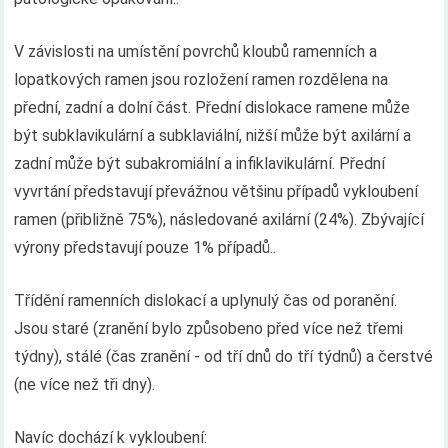
V závislosti na umístění povrchů kloubů ramenních a
lopatkových ramen jsou rozložení ramen rozdělena na
přední, zadní a dolní část. Přední dislokace ramene může
být subklavikulární a subklaviální, nižší může být axilární a
zadní může být subakromiální a infiklavikulární. Přední
vyvrtání představují převážnou většinu případů vykloubení
ramen (přibližně 75%), následované axilární (24%). Zbývající
výrony představují pouze 1% případů..
Třídění ramenních dislokací a uplynulý čas od poranění.
Jsou staré (zranění bylo způsobeno před více než třemi
týdny), stálé (čas zranění - od tří dnů do tří týdnů) a čerstvé
(ne více než tři dny).
Navíc dochází k vykloubení: