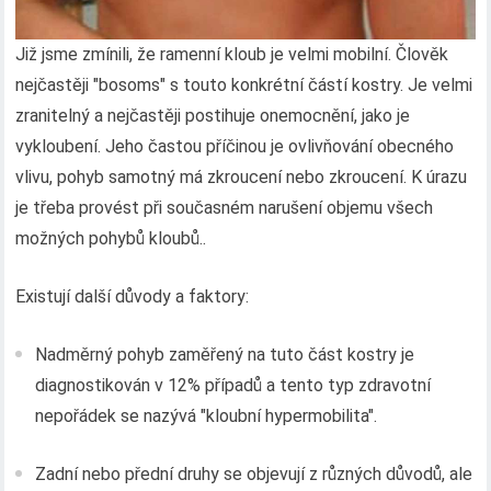
Již jsme zmínili, že ramenní kloub je velmi mobilní. Člověk
nejčastěji "bosoms" s touto konkrétní částí kostry. Je velmi
zranitelný a nejčastěji postihuje onemocnění, jako je
vykloubení. Jeho častou příčinou je ovlivňování obecného
vlivu, pohyb samotný má zkroucení nebo zkroucení. K úrazu
je třeba provést při současném narušení objemu všech
možných pohybů kloubů..
Existují další důvody a faktory:
Nadměrný pohyb zaměřený na tuto část kostry je
diagnostikován v 12% případů a tento typ zdravotní
nepořádek se nazývá "kloubní hypermobilita".
Zadní nebo přední druhy se objevují z různých důvodů, ale