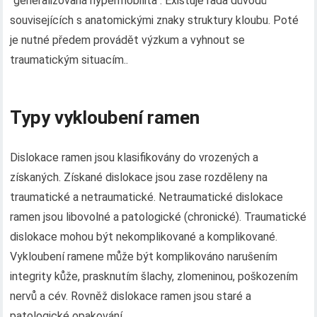
"generalizovaná hypermobilita". Existuje řada důvodů
souvisejících s anatomickými znaky struktury kloubu. Poté
je nutné předem provádět výzkum a vyhnout se
traumatickým situacím..
Typy vykloubení ramen
Dislokace ramen jsou klasifikovány do vrozených a
získaných. Získané dislokace jsou zase rozděleny na
traumatické a netraumatické. Netraumatické dislokace
ramen jsou libovolné a patologické (chronické). Traumatické
dislokace mohou být nekomplikované a komplikované.
Vykloubení ramene může být komplikováno narušením
integrity kůže, prasknutím šlachy, zlomeninou, poškozením
nervů a cév. Rovněž dislokace ramen jsou staré a
patologické opakování..