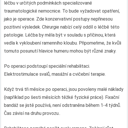
léčbu v určitých podmínkách specializované
traumatologické nemocnice. To bude vyžadovat opatření,
jako je operace. Zde konzervativní postupy nepřinesou
pozitivní výsledek. Chirurgie nabízí celý oddíl o léčbě této
patologie. Léčba by měla být v souladu s příčinou, která
vedla k vykloubení ramenního kloubu. Připomeňme, že kvůli
tomuto posunutí hlavice humeru mohou být různé znaky.
Po operaci podstoupí speciální rehabilitaci.
Elektrostimulace svalů, masážní a cvičební terapie.
Když trvá tři měsíce po operaci, jsou povoleny malé náklady
(například po šesti měsících těžké fyzické práce). Fixační
bandáž se jistě používá, není odstraněna během 1-4 týdnů.
Čas závisí na druhu provozu..