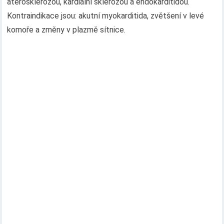
aterosklerózou, kardiální sklerózou a endokarditidou.
Kontraindikace jsou: akutní myokarditida, zvětšení v levé
komoře a změny v plazmě sítnice.