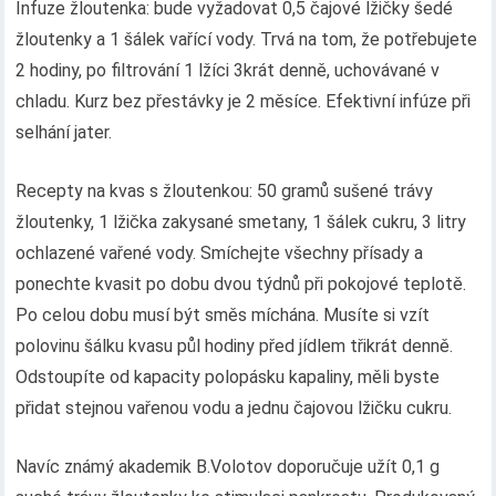
Infuze žloutenka: bude vyžadovat 0,5 čajové lžičky šedé
žloutenky a 1 šálek vařící vody. Trvá na tom, že potřebujete
2 hodiny, po filtrování 1 lžíci 3krát denně, uchovávané v
chladu. Kurz bez přestávky je 2 měsíce. Efektivní infúze při
selhání jater.
Recepty na kvas s žloutenkou: 50 gramů sušené trávy
žloutenky, 1 lžička zakysané smetany, 1 šálek cukru, 3 litry
ochlazené vařené vody. Smíchejte všechny přísady a
ponechte kvasit po dobu dvou týdnů při pokojové teplotě.
Po celou dobu musí být směs míchána. Musíte si vzít
polovinu šálku kvasu půl hodiny před jídlem třikrát denně.
Odstoupíte od kapacity polopásku kapaliny, měli byste
přidat stejnou vařenou vodu a jednu čajovou lžičku cukru.
Navíc známý akademik B.Volotov doporučuje užít 0,1 g