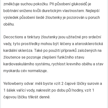
změkčuje suchou pokožku. Při působení glukosidů je
bobtnání sníženo kvůli diuretickým vlastnostem. Nejlepší
výsledek působení šedé žloutenky je pozorován u poruch
oběhu.
Decoctions a tinktury žloutenky jsou užitečné pro srdeční
vady, tyto prostředky mohou být léčeny a aterosklerotická
kardiální skleróza. Také po použití přípravků založených na
žloutence se pozoruje zlepšení funkčního stavu
kardiovaskulárního systému, rychlost krevního oběhu a stav
myokardu cév normalizuje..
Yellowberry odvar: měli byste vzít 2 čajové lžičky surovin a
1 šálek vařící vody, nakreslit po dobu půl hodiny, vzít 1
čajovou lžičku třikrát denně.