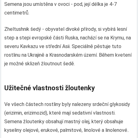
Semena jsou umístěna v ovoci - pod, její délka je 4-7
centimetrů.
Zheltushnik šedý - obyvatel divoké přírody, si vybírá lesní
step a stepi evropské části Ruska, nachází se na Krymu, na
severu Kavkazu ve střední Asii. Speciálně pěstuje tuto
rostlinu na Ukrajině a Krasnodarském území. Během kvetení
je možné sklizeň žloutnout šedě.
Užitečné vlastnosti žloutenky
Ve všech částech rostliny byly nalezeny srdeční glykosidy
(erizimin, erizimozid), které mají sedativní vlastnosti.
Semena žloutenky obsahují mastný olej, který obsahuje
kyseliny olejové, erukové, palmitové, linolové a linolenové..