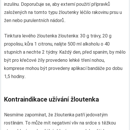
inzulínu. Doporučuje se, aby externí použití přípravků
založených na tomto typu žloutenky léčilo rakovinu prsu u
žen nebo purulentních nádorů..
Tinktura levého žloutenka žloutenka: 30 g trávy, 20 g
propolisu, kůra 1 citronu, nalijte 500 ml alkoholu o 40
stupních a nechte 2 týdny. Každý den, před spaním, by mělo
být pro křečové žíly provedeno lehké tření nohou,
komprese mohou být provedeny aplikací bandáže po dobu
1,5 hodiny..
Kontraindikace užívání žloutenka
Nesmíme zapomínat, že žloutenka patří jedovatým
rostlinám. To může mít negativní vliv na srdce s těžkou