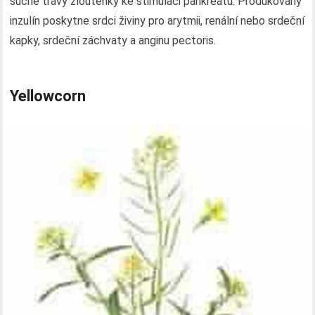
suché trávy žloutenky ke stimulaci pankreatu. Produkovaný
inzulín poskytne srdci živiny pro arytmii, renální nebo srdeční
kapky, srdeční záchvaty a anginu pectoris.
Yellowcorn