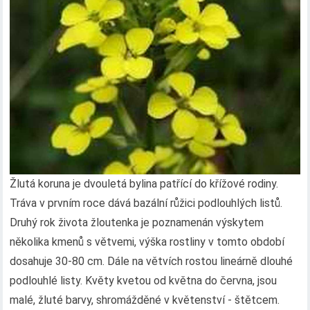
Žlutá koruna je dvouletá bylina patřící do křížové rodiny.
Tráva v prvním roce dává bazální růžici podlouhlých listů.
Druhý rok života žloutenka je poznamenán výskytem
několika kmenů s větvemi, výška rostliny v tomto období
dosahuje 30-80 cm. Dále na větvích rostou lineárně dlouhé
podlouhlé listy. Květy kvetou od května do června, jsou
malé, žluté barvy, shromážděné v květenství - štětcem.